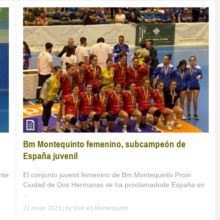
Bm Montequinto femenino, subcampeón de
España juvenil
El conjunto juvenil femenino de Bm Montequinto Proin
nte
Ciudad de Dos Hermanas se ha proclamadode España en
...
21 mayo 2023
| by
Vivir en Montequinto