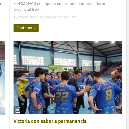
HERMANAS se impuso con rotundidad en el derbi
r
provincial fren ...
19 marzo 2023
| by
Vivir en Montequinto
Read more
Victoria con sabor a permanencia