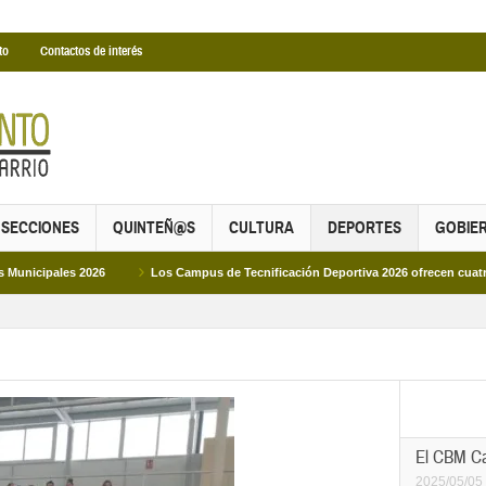
to
Contactos de interés
SECCIONES
QUINTEÑ@S
CULTURA
DEPORTES
GOBIE
Los Campus de Tecnificación Deportiva 2026 ofrecen cuatro propuestas para d
El CBM Can
2025/05/05