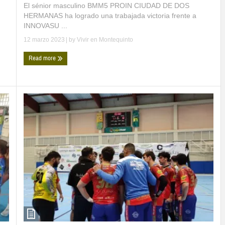
El sénior masculino BMM5 PROIN CIUDAD DE DOS
HERMANAS ha logrado una trabajada victoria frente a
INNOVASU ...
12 marzo 2023
| by
Vivir en Montequinto
Read more