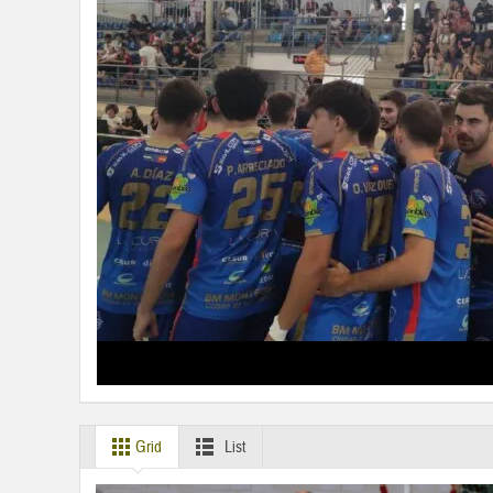
Grid
List