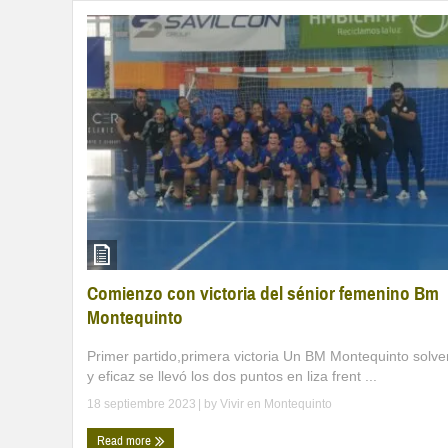
Comienzo con victoria del sénior femenino Bm
Montequinto
Primer partido,primera victoria Un BM Montequinto solve
y eficaz se llevó los dos puntos en liza frent ...
18 septiembre 2023
| by
Vivir en Montequinto
Read more