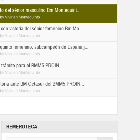
fo del sénior masculino Bm Montequint...
by
Vivir en Montequinto
con victoria del sénior femenino Bm Mo...
by
Vivir en Montequinto
uinto femenino, subcampeón de España j...
by
Vivir en Montequinto
e trámite para el BMM5 PROIN
by
Vivir en Montequinto
ictoria ante BM Getasur del BMM5 PROIN...
by
Vivir en Montequinto
HEMEROTECA