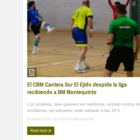
El CBM Cantera Sur El Ejido despide la liga
recibiendo a BM Montequinto
Los azulinos, que quieren ser séptimos, actúan contra lo
sevillanos, ya salvados, este sábado a las 19 h ...
05 mayo 2025
| by
Vivir en Montequinto
Read more