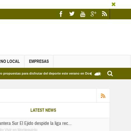
RNO LOCAL
EMPRESAS
isfrutar del deporte este verano en Dos Hermanas
Más de dos mil estudiantes 
LATEST NEWS
tera Sur El Ejido despide la liga rec...
by
Vivir en Montequinto