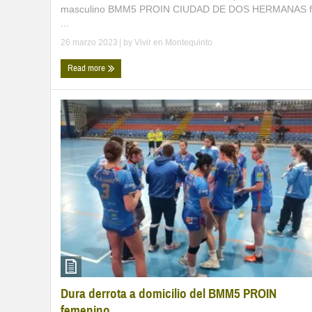
masculino BMM5 PROIN CIUDAD DE DOS HERMANAS f
...
26 marzo 2023
| by
Vivir en Montequinto
Read more
Dura derrota a domicilio del BMM5 PROIN
femenino