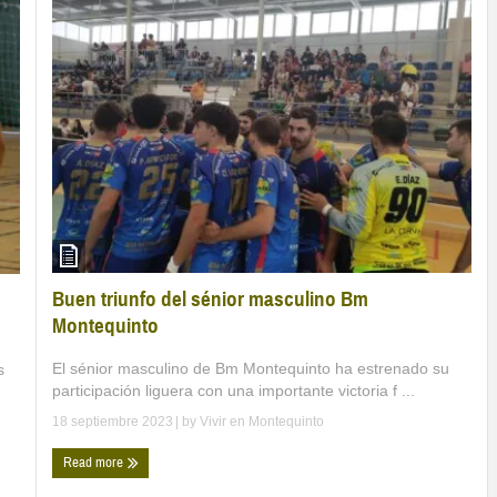
Buen triunfo del sénior masculino Bm
Montequinto
El sénior masculino de Bm Montequinto ha estrenado su
s
participación liguera con una importante victoria f ...
18 septiembre 2023
| by
Vivir en Montequinto
Read more