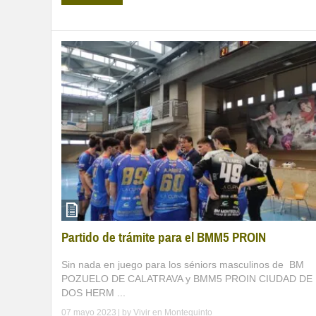
Partido de trámite para el BMM5 PROIN
Sin nada en juego para los séniors masculinos de BM
POZUELO DE CALATRAVA y BMM5 PROIN CIUDAD DE
DOS HERM ...
07 mayo 2023
| by
Vivir en Montequinto