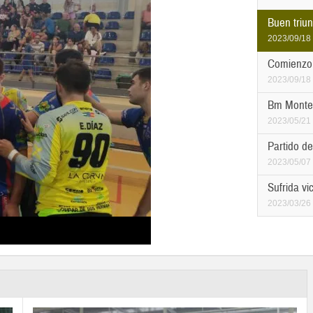
Buen triun
2023/09/18
Comienzo 
2023/09/18
Bm Monteq
2023/05/21
Partido d
2023/05/07
Sufrida v
2023/03/26