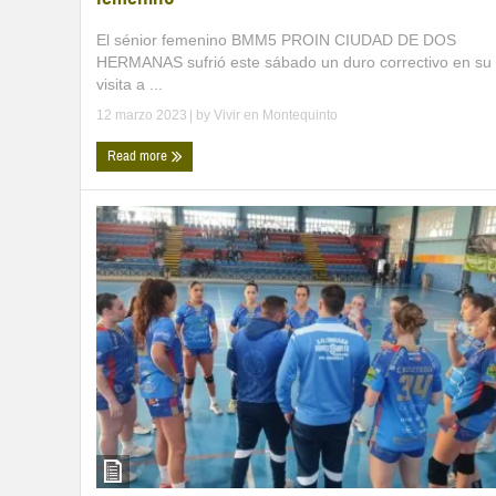
El sénior femenino BMM5 PROIN CIUDAD DE DOS
HERMANAS sufrió este sábado un duro correctivo en su
visita a ...
12 marzo 2023
| by
Vivir en Montequinto
Read more