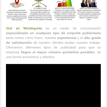
Vivir en Montequinto
es un medio de comunicación
especializado en cualquier tipo de sorporte publicitario
tanto online como físico, nuestra
experiencia
y el
alto grado
de satisfacción
de nuestro clientes avalan nuestro trabajo.
Ofrecemos diferentes tipos de publicidad para que su
empresa
llegue al mayor número quinteños posibles
, de
una forma económica y efectiva.