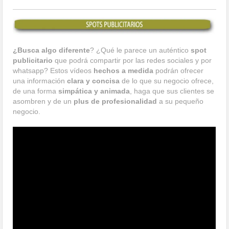
¿Busca algo diferente
? ¿Qué le parece un auténtico
spot
publicitario
que podrá compartir por las redes sociales y por
whatsapp? Estos vídeos
hechos a medida
podrán ofrecer
una información
clara y concisa
de lo que su negocio ofrece,
de una forma
simpática y animada
, haga que sus clientes se
asombren y de un
plus de profesionalidad
a su pequeño
negocio.