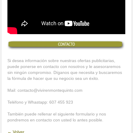
Si desea información sobre nuestras ofertas publicitarias,
puede ponerse en contacto con nosotros y le asesoraremos
sin ningún compromiso. Díganos que necesita y buscaremos
la fórmula de hacer que su negocio sea un éxito.
Mail: contacto@vivirenmontequinto.com
Teléfono y Whastapp: 607 455 923
También puede rellenar el siguiente formulario y nos
pondremos en contacto con usted lo antes posible.
← Volver