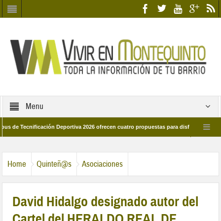
Menu
ecnificación Deportiva 2026 ofrecen cuatro propuestas para disfrutar del deporte e
 28 de marzo por las calles del barrio
Candidatos/as entidad Quinteña 2026
Home
Quinteñ@s
Asociaciones
David Hidalgo designado autor del
Cartel del HERALDO REAL DE