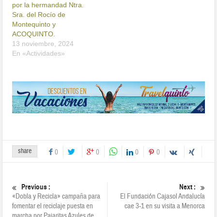
por la hermandad Ntra.
Sra. del Rocío de
Montequinto y
ACOQUINTO.
13 noviembre, 2024
En «Actividades»
share
0
0
0
0
Previous :
Next :
«Dobla y Recicla» campaña para
El Fundación Cajasol Andalucía
fomentar el reciclaje puesta en
cae 3-1 en su visita a Menorca
marcha por Pajaritas Azules de