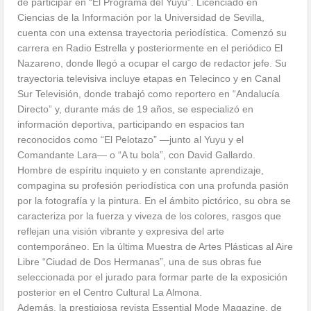
de participar en “El Programa del Yuyu”. Licenciado en
Ciencias de la Información por la Universidad de Sevilla,
cuenta con una extensa trayectoria periodística. Comenzó su
carrera en Radio Estrella y posteriormente en el periódico El
Nazareno, donde llegó a ocupar el cargo de redactor jefe. Su
trayectoria televisiva incluye etapas en Telecinco y en Canal
Sur Televisión, donde trabajó como reportero en “Andalucía
Directo” y, durante más de 19 años, se especializó en
información deportiva, participando en espacios tan
reconocidos como “El Pelotazo” —junto al Yuyu y el
Comandante Lara— o “A tu bola”, con David Gallardo.
Hombre de espíritu inquieto y en constante aprendizaje,
compagina su profesión periodística con una profunda pasión
por la fotografía y la pintura. En el ámbito pictórico, su obra se
caracteriza por la fuerza y viveza de los colores, rasgos que
reflejan una visión vibrante y expresiva del arte
contemporáneo. En la última Muestra de Artes Plásticas al Aire
Libre “Ciudad de Dos Hermanas”, una de sus obras fue
seleccionada por el jurado para formar parte de la exposición
posterior en el Centro Cultural La Almona.
Además, la prestigiosa revista Essential Mode Magazine, de