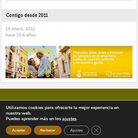
Contigo desde 2011
18 enero, 2011
hace
15,6
años.
Utilizamos cookies para ofrecerte la mejor experiencia en
nuestra web.
Copyright © 2026 Vivir en Montequinto Periódico Digital
Puedes aprender más en los
ajustes
.
Cerrar el banner de 
Aceptar
Rechazar
Ajustes