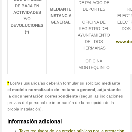
DE PALACIO DE
DE BAJA EN
MEDIANTE
DEPORTES
R
ACTIVIDADES
INSTANCIA
ELECT
Y/O
GENERAL
OFICINA DE
ELECT
DEVOLUCIONES
REGISTRO DEL
DOS
(*)
AYUNTAMIENTO
DE DOS
www.do
HERMANAS
OFICINA
MONTEQUINTO
*
Los/as usuarios/as deberán formular su solicitud
mediante
el modelo normalizado de instancia general
,
adjuntando
la documentación correspondiente
(según las indicaciones
previas del personal de información de la recepción de la
propia instalación).
Información adicional
Texto regulador de los precios públicos por la prestación