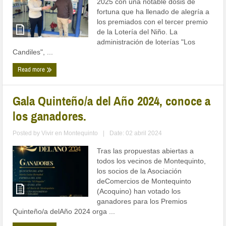
2025 con una notable dosis de
fortuna que ha llenado de alegría a
los premiados con el tercer premio
de la Lotería del Niño. La
administración de loterías "Los
Candiles", ...
Read more
Gala Quinteño/a del Año 2024, conoce a
los ganadores.
Posted by
Vivir en Montequinto
|
Date: 02 abril 2024
Tras las propuestas abiertas a
todos los vecinos de Montequinto,
los socios de la Asociación
deComercios de Montequinto
(Acoquino) han votado los
ganadores para los Premios
Quinteño/a delAño 2024 orga ...