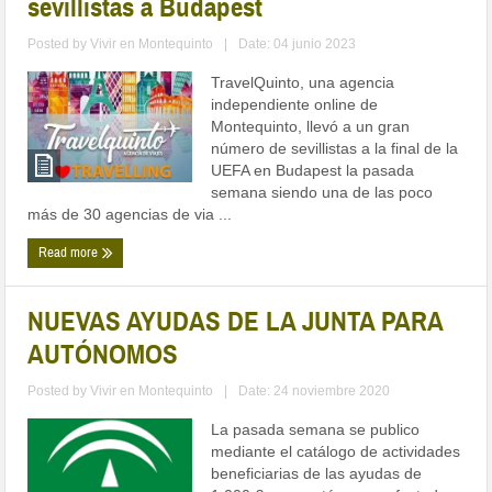
sevillistas a Budapest
Posted by
Vivir en Montequinto
|
Date: 04 junio 2023
TravelQuinto, una agencia
independiente online de
Montequinto, llevó a un gran
número de sevillistas a la final de la
UEFA en Budapest la pasada
semana siendo una de las poco
más de 30 agencias de via ...
Read more
NUEVAS AYUDAS DE LA JUNTA PARA
AUTÓNOMOS
Posted by
Vivir en Montequinto
|
Date: 24 noviembre 2020
La pasada semana se publico
mediante el catálogo de actividades
beneficiarias de las ayudas de