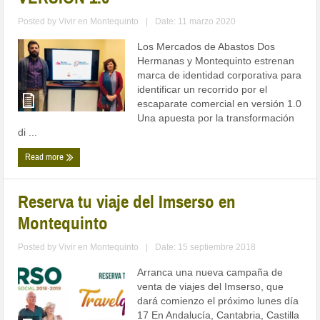
Posted by
Vivir en Montequinto
|
Date: 11 marzo 2020
Los Mercados de Abastos Dos
Hermanas y Montequinto estrenan
marca de identidad corporativa para
identificar un recorrido por el
escaparate comercial en versión 1.0
Una apuesta por la transformación
di ...
Read more
Reserva tu viaje del Imserso en
Montequinto
Posted by
Vivir en Montequinto
|
Date: 15 septiembre 2018
Arranca una nueva campaña de
venta de viajes del Imserso, que
dará comienzo el próximo lunes día
17 En Andalucía, Cantabria, Castilla