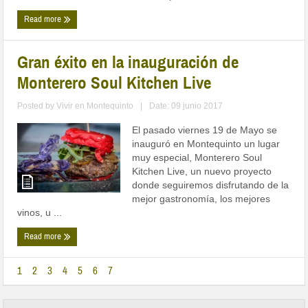
Read more
Gran éxito en la inauguración de
Monterero Soul Kitchen Live
Posted by
Vivir en Montequinto
|
Date: 09 junio 2017
El pasado viernes 19 de Mayo se
inauguró en Montequinto un lugar
muy especial, Monterero Soul
Kitchen Live, un nuevo proyecto
donde seguiremos disfrutando de la
mejor gastronomía, los mejores
vinos, u ...
Read more
1
2
3
4
5
6
7