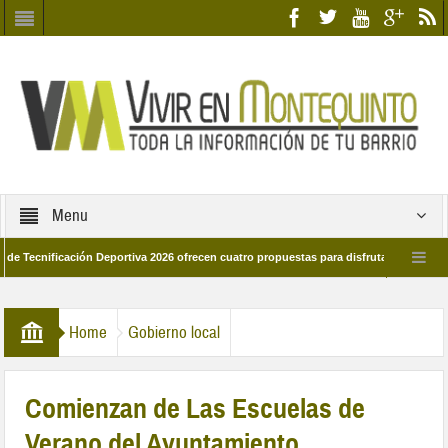
Menu
ficación Deportiva 2026 ofrecen cuatro propuestas para disfrutar del deporte este
de marzo por las calles del barrio
Candidatos/as entidad Quinteña 2026
Home
Gobierno local
Comienzan de Las Escuelas de
Verano del Ayuntamiento