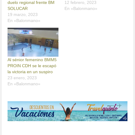
duelo regional frente BM
12 febrero, 2023
SOLUCAR
En «Balonmano»
19 marzo, 2023
En «Balonmano»
Al sénior femenino BMM5
PROIN CDH se le escapó
la victoria en un suspiro
23 enero, 2023
En «Balonmano»