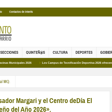
to
Contactos de interés
SECCIONES
QUINTEÑ@S
CULTURA
DEPORTES
GOBIE
les 2026
Los Campus de Tecnificación Deportiva 2026 ofrecen cuatro propues
ral MQ.
ador Margari y el Centro deDía El
eño del Año 2026».