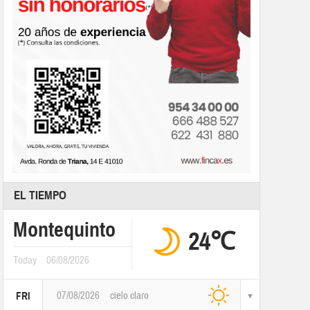
EL TIEMPO
Montequinto
24℃
Today
06/08/2026
07/08/2026
cielo claro
FRI