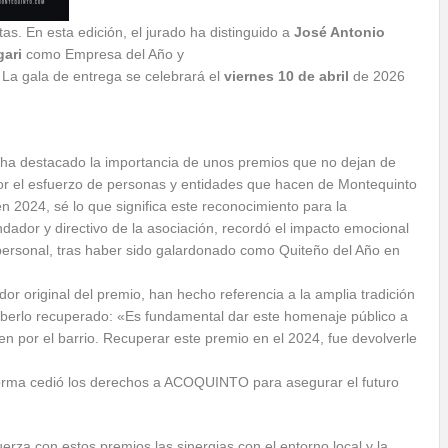
as. En esta edición, el jurado ha distinguido a
José Antonio
ari
como Empresa del Año y
 La gala de entrega se celebrará el
viernes 10 de abril
de 2026
 ha destacado la importancia de unos premios que no dejan de
alor el esfuerzo de personas y entidades que hacen de Montequinto
n 2024, sé lo que significa este reconocimiento para la
undador y directivo de la asociación, recordó el impacto emocional
 y personal, tras haber sido galardonado como Quiteño del Año en
or original del premio, han hecho referencia a la amplia tradición
haberlo recuperado: «Es fundamental dar este homenaje público a
n por el barrio. Recuperar este premio en el 2024, fue devolverle
aforma cedió los derechos a ACOQUINTO para asegurar el futuro
rza con estos premios las sinergias con el entorno local y la