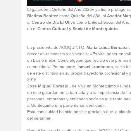
El galardón «Quiteño del Año 2026» ya tiene protagonist
Biedma Benítez
como Quiteño del Año, al
Asador Marg
al
Centro de Día El Olivo
como Entidad Social del Año.
en el
Centro Cultural y Social de Montequinto
.
La presidenta de ACOQUINTO,
María Luisa Bernabal
,
crecer en relevancia y asistencia: «Es vital poner en v
un barrio mejor. Como alguien que recibió este premio e
comunidad». Por su parte,
Ismael Lumbreras
, socio f
de este distintivo en su propia trayectoria profesional
2016.
Jose Miguel Cornejo
, de Vivir en Montequinto y fundad
de este galardón en la barriada y a la importancia de 
personas, empresas y entidades sociales que tanto hace
a Montequinto una parte de su identidad».
Esta continuidad ha sido posible gracias a que la plat
del certamen.
Bajo el lema de la «cultura de barrio», ACOQUINTO refue