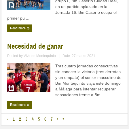
grupo F, Bm Caserío Ciudad Real,
en un partido aplazado en la
Jornada 16. Bm Caserío ocupa el
primer pu ...
Read more
Necesidad de ganar
Posted by
Vivir en Montequinto
|
Date: 27 marzo 2021
Tras cuatro jornadas consecutivas
sin conocer la victoria (tres derrotas
y un empate) el senior masculino de
Bm Montequinto viaja este domingo
a Málaga para intentar recuperar
sensaciones frente a Bm ...
Read more
‹
1
2
3
4
5
6
7
›
»