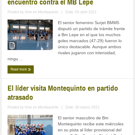
encuentro contra el MB Lepe
Posted by
Vivir en Montequinto
|
Date: 05 abril 2021
El senior femenino Surjet BMM5
disputó un partido de trámite frente
a Bm Lepe en el que los muchos
goles marcados (47-29) fueron lo
único destacable. Aunque ambos
rivales jugaron con intensidad,
ningu ...
Read more
El líder visita Montequinto en partido
atrasado
Posted by
Vivir en Montequinto
|
Date: 30 marzo 2021
El senior masculino de Bm
Montequinto recibe este miércoles
en su pista al líder provisional del