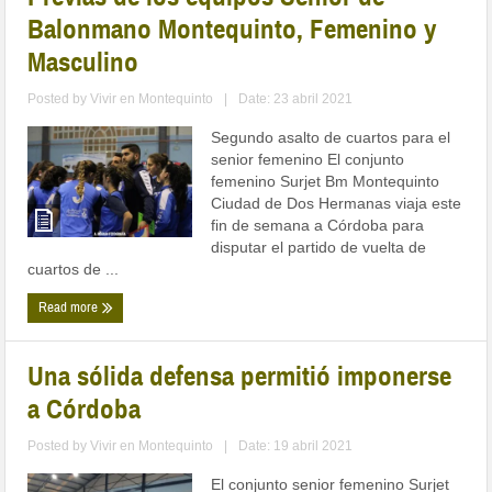
Balonmano Montequinto, Femenino y
Masculino
Posted by
Vivir en Montequinto
|
Date: 23 abril 2021
Segundo asalto de cuartos para el
senior femenino El conjunto
femenino Surjet Bm Montequinto
Ciudad de Dos Hermanas viaja este
fin de semana a Córdoba para
disputar el partido de vuelta de
cuartos de ...
Read more
Una sólida defensa permitió imponerse
a Córdoba
Posted by
Vivir en Montequinto
|
Date: 19 abril 2021
El conjunto senior femenino Surjet