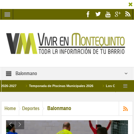
Balonmano
27
Temporada de Piscinas Municipales 2026
Los Campus de Tecnificaci
6
La hermanadad Humildad y Pilar de Montequinto procesionará el día 28 de mar
Balonmano
Home
Deportes