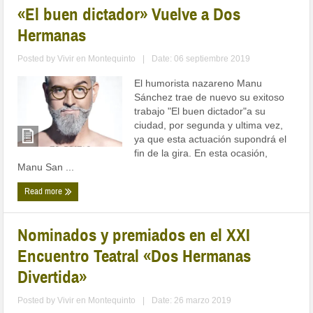
«El buen dictador» Vuelve a Dos
Hermanas
Posted by
Vivir en Montequinto
|
Date: 06 septiembre 2019
El humorista nazareno Manu
Sánchez trae de nuevo su exitoso
trabajo "El buen dictador"a su
ciudad, por segunda y ultima vez,
ya que esta actuación supondrá el
fin de la gira. En esta ocasión,
Manu San ...
Read more
Nominados y premiados en el XXI
Encuentro Teatral «Dos Hermanas
Divertida»
Posted by
Vivir en Montequinto
|
Date: 26 marzo 2019