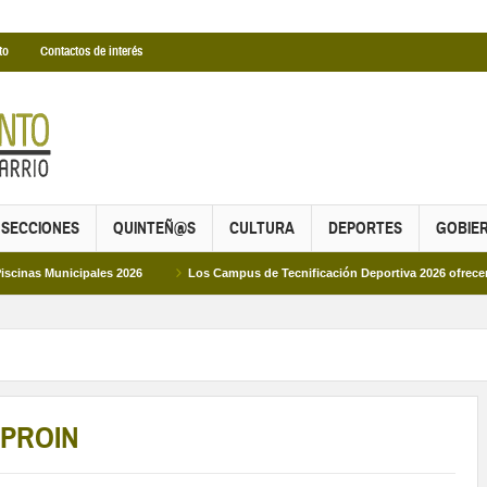
to
Contactos de interés
SECCIONES
QUINTEÑ@S
CULTURA
DEPORTES
GOBIE
pales 2026
Los Campus de Tecnificación Deportiva 2026 ofrecen cuatro propue
5 PROIN