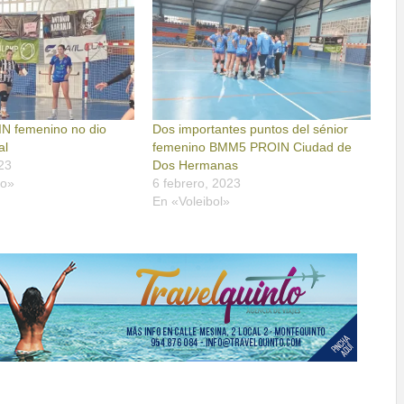
N femenino no dio
Dos importantes puntos del sénior
al
femenino BMM5 PROIN Ciudad de
23
Dos Hermanas
no»
6 febrero, 2023
En «Voleibol»