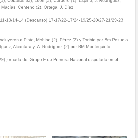
, Ceballos 83), León (3), Cordero (1), Espino, J. Rodríguez,
), Macías, Centeno (2), Ortega, J. Díaz
-13/14-14 (Descanso) 17-17/22-17/24-19/25-20/27-21/
29-23
luyeron a Pinto, Mohino (2), Pérez (2) y Toribio por Bm Pozuelo
dríguez, Alcántara y A. Rodríguez (2) por BM Montequinto.
29) jornada del Grupo F de Primera Nacional disputado en el