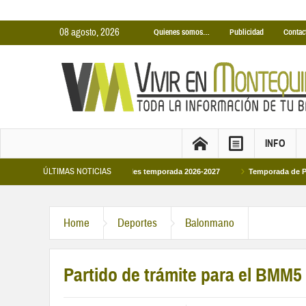
08 agosto, 2026
Quienes somos…
Publicidad
Contac
INFO
ÚLTIMAS NOTICIAS
nas Cubiertas Municipales temporada 2026-2027
Temporada de Piscinas Munici
a Felipe VI en la primera visita oficial del monarca al Ayuntamiento
Home
Deportes
Balonmano
Partido de trámite para el BMM