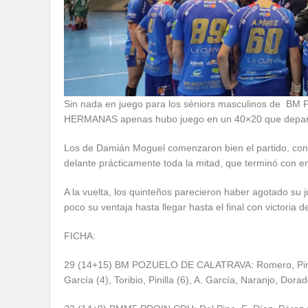
Sin nada en juego para los séniors masculinos d
HERMANAS apenas hubo juego en un 40×20 que deparó un 
Los de Damián Moguel comenzaron bien el partido, con d
delante prácticamente toda la mitad, que terminó con e
A la vuelta, los quinteños parecieron haber agotado su
poco su ventaja hasta llegar hasta el final con victoria
FICHA:
29 (14+15) BM POZUELO DE CALATRAVA: Romero, Pinto (5
García (4), Toribio, Pinilla (6), A. García, Naranjo, Dorad