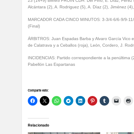
23 (14+9) BMM5 PROIN CDH: Del Pino, E. Díaz, Pérez (1)
Alcántara (2), A. Rodriguez (5), A. Díaz (2), Jiménez (4
MARCADOR CADA CINCO MINUTOS: 3-3/4-6/6-9/9-11/11
(Final)
ÁRBITROS: Juan Espadas Barba y Alvaro García Vico exc
de Calatrava y a Ceballos (roja), León, Cordero, J. Ro
INCIDENCIAS: Partido correspondiente a la penúltima (
Pabellón Las Espartanas
Comparte esto:
Relacionado