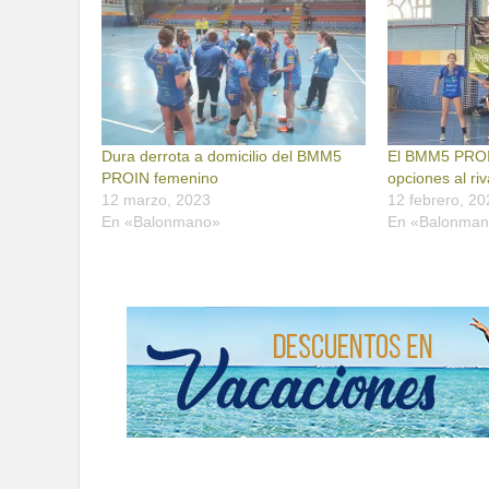
Dura derrota a domicilio del BMM5
El BMM5 PROI
PROIN femenino
opciones al riv
12 marzo, 2023
12 febrero, 20
En «Balonmano»
En «Balonma