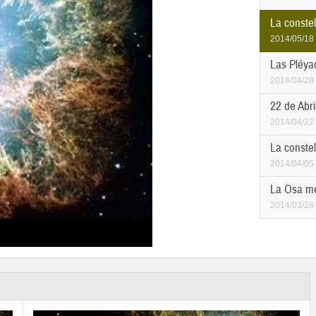
La constel
2014/05/18
Las Pléya
2014/04/28
22 de Abri
2014/04/22
La constel
2014/04/05
La Osa me
2014/03/28