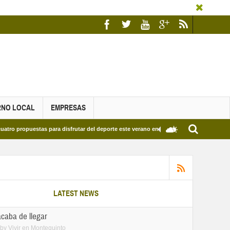
RNO LOCAL
EMPRESAS
ra disfrutar del deporte este verano en Dos Hermanas
Más de dos mil estudian
LATEST NEWS
acaba de llegar
by
Vivir en Montequinto