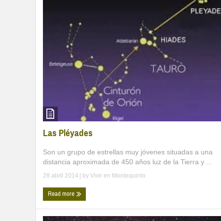
Las Pléyades
Son un grupo de estrellas muy jóvenes situadas a una
distancia aproximada de 450 años luz de la Tierra y ...
28 abril 2014
| by
Vivir en Montequinto
Read more