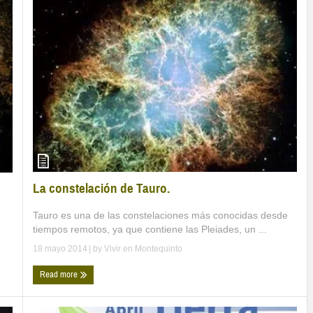
La constelación de Tauro.
Tauro es una de las constelaciones más conocidas desde
tiempos remotos, ya que contiene las Pleiades, un ...
18 mayo 2014
| by
Vivir en Montequinto
Read more