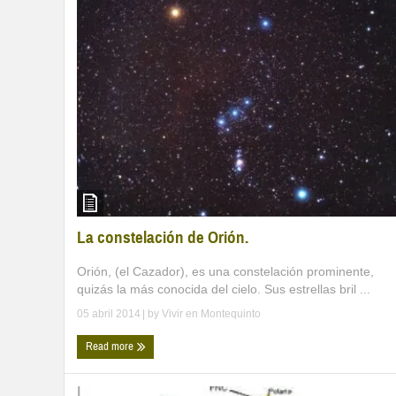
La constelación de Orión.
Orión, (el Cazador), es una constelación prominente,
quizás la más conocida del cielo. Sus estrellas bril ...
05 abril 2014
| by
Vivir en Montequinto
Read more