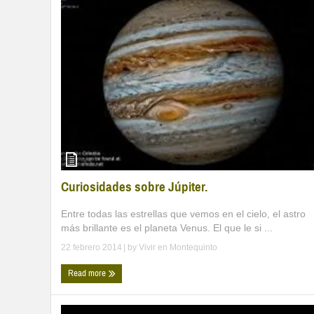
Curiosidades sobre Júpiter.
Entre todas las estrellas que vemos en el cielo, el astro
más brillante es el planeta Venus. El que le si ...
22 febrero 2014
| by
Vivir en Montequinto
Read more