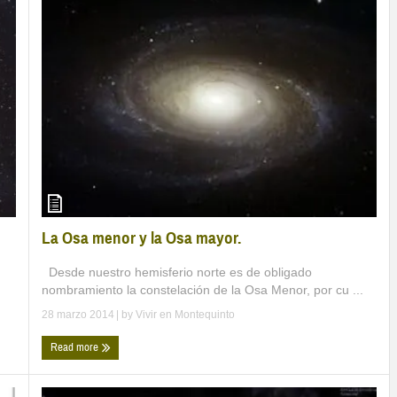
La Osa menor y la Osa mayor.
Desde nuestro hemisferio norte es de obligado
nombramiento la constelación de la Osa Menor, por cu ...
28 marzo 2014
| by
Vivir en Montequinto
Read more