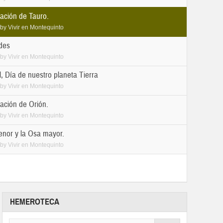
ación de Tauro.
by
Vivir en Montequinto
des
by
Vivir en Montequinto
l, Día de nuestro planeta Tierra
by
Vivir en Montequinto
ación de Orión.
by
Vivir en Montequinto
nor y la Osa mayor.
by
Vivir en Montequinto
HEMEROTECA