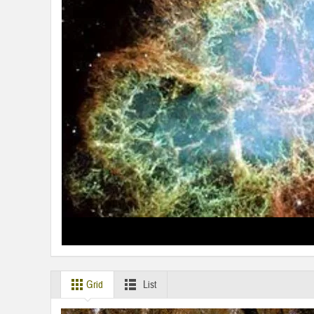
Grid
List