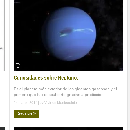
Curiosidades sobre Neptuno.
Es el planeta más exterior de los gigantes gaseosos y el
primero que fue descubierto gracias a prediccion ...
14 marzo 2014
| by
Vivir en Montequinto
Read more