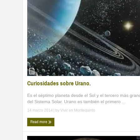
Curiosidades sobre Urano.
Es el séptimo planeta desde el Sol y el tercero más gran
del Sistema Solar. Urano es también el primero ...
14 marzo 2014
| by
Vivir en Montequinto
Read more