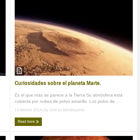
Curiosidades sobre el planeta Marte.
Es el que más se parece a la Tierra.Su atmósfera está
cubierta por nubes de polvo amarillo. Los polos de ...
14 febrero 2014
| by
Vivir en Montequinto
Read more