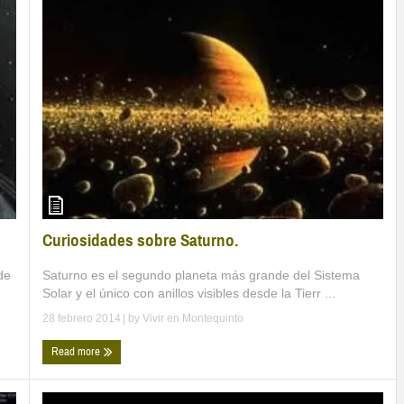
Curiosidades sobre Saturno.
Saturno es el segundo planeta más grande del Sistema
de
Solar y el único con anillos visibles desde la Tierr ...
28 febrero 2014
| by
Vivir en Montequinto
Read more