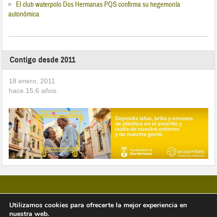
El club waterpolo Dos Hermanas PQS confirma su hegemonía
autonómica
Contigo desde 2011
18 enero, 2011
hace
15,6
años.
Utilizamos cookies para ofrecerte la mejor experiencia en
nuestra web.
Copyright © 2026 Vivir en Montequinto Periódico Digital