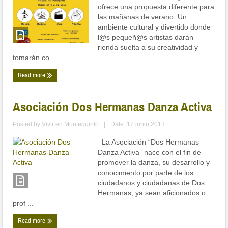
ofrece una propuesta diferente para
las mañanas de verano. Un
ambiente cultural y divertido donde
l@s pequeñ@s artistas darán
rienda suelta a su creatividad y
tomarán co ...
Read more
Asociación Dos Hermanas Danza Activa
Posted by
Vivir en Montequinto
|
Date: 17 junio 2013
La Asociación “Dos Hermanas
Danza Activa” nace con el fin de
promover la danza, su desarrollo y
conocimiento por parte de los
ciudadanos y ciudadanas de Dos
Hermanas, ya sean aficionados o
prof ...
Read more