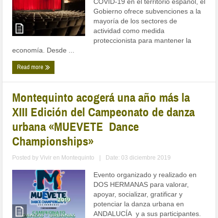
COVID-19 en el territorio español, el
Gobierno ofrece subvenciones a la
mayoría de los sectores de
actividad como medida
proteccionista para mantener la
economía. Desde ...
Read more
Montequinto acogerá una año más la
XIII Edición del Campeonato de danza
urbana «MUEVETE Dance
Championships»
Posted by
Vivir en Montequinto
|
Date: 03 diciembre 2019
Evento organizado y realizado en
DOS HERMANAS para valorar,
apoyar, socializar, gratificar y
potenciar la danza urbana en
ANDALUCÍA y a sus participantes.