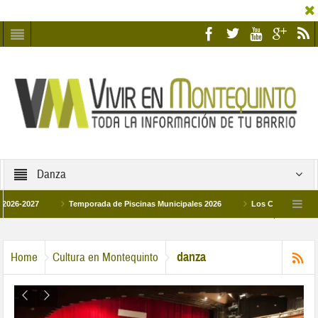
Danza
027
Temporada de Piscinas Municipales 2026
Los Campus de Tecnificac
26
La hermanadad Humildad y Pilar de Montequinto procesionará el día 28 de m
danza
Home
Cultura en Montequinto