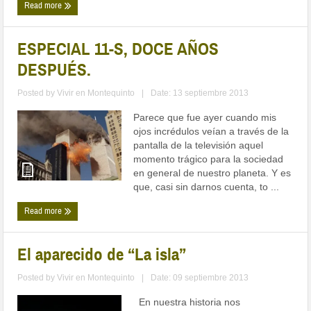
Read more
ESPECIAL 11-S, DOCE AÑOS
DESPUÉS.
Posted by
Vivir en Montequinto
|
Date: 13 septiembre 2013
Parece que fue ayer cuando mis
ojos incrédulos veían a través de la
pantalla de la televisión aquel
momento trágico para la sociedad
en general de nuestro planeta. Y es
que, casi sin darnos cuenta, to ...
Read more
El aparecido de “La isla”
Posted by
Vivir en Montequinto
|
Date: 09 septiembre 2013
En nuestra historia nos