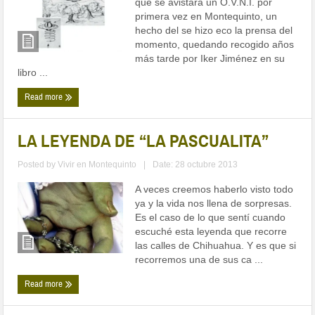
que se avistara un O.V.N.I. por
primera vez en Montequinto, un
hecho del se hizo eco la prensa del
momento, quedando recogido años
más tarde por Iker Jiménez en su
libro ...
Read more
LA LEYENDA DE “LA PASCUALITA”
Posted by
Vivir en Montequinto
|
Date: 28 octubre 2013
A veces creemos haberlo visto todo
ya y la vida nos llena de sorpresas.
Es el caso de lo que sentí cuando
escuché esta leyenda que recorre
las calles de Chihuahua. Y es que si
recorremos una de sus ca ...
Read more