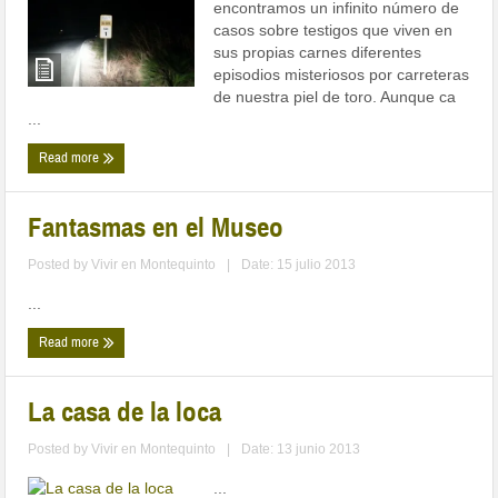
encontramos un infinito número de
casos sobre testigos que viven en
sus propias carnes diferentes
episodios misteriosos por carreteras
de nuestra piel de toro. Aunque ca
...
Read more
Fantasmas en el Museo
Posted by
Vivir en Montequinto
|
Date: 15 julio 2013
...
Read more
La casa de la loca
Posted by
Vivir en Montequinto
|
Date: 13 junio 2013
...