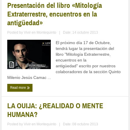
Presentación del libro «Mitología
Extraterrestre, encuentros en la
antigüedad»
Posted by
Vivir en Montequinto
|
Date: 14 octubre 2013
El próximo día 17 de Octubre,
tendrá lugar la presentación del
libro "Mitología Extraterrestre,
encuentros en la
antigüedad" escrito por nuestros
colaboradores de la sección Quinto
Milenio Jesús Camac ...
Read more
LA OUIJA: ¿REALIDAD O MENTE
HUMANA?
Posted by
Vivir en Montequinto
|
Date: 08 octubre 2013