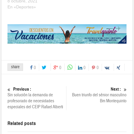
8 octubre, 2021
En «Deportes»
share
0
0
0
0
Previous :
Next :
Sin solución la demanda de
Buen triunfo del sénior masculino
profesorado de necesidades
Bm Montequinto
especiales del CEIP Rafael Alberti
Related posts