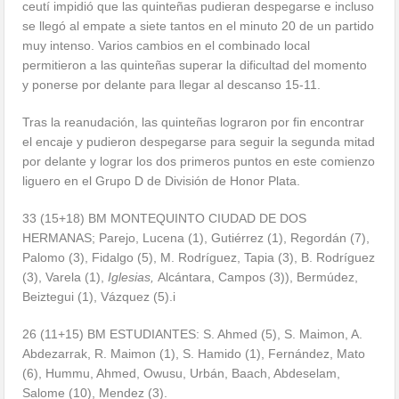
ceutí impidió que las quinteñas pudieran despegarse e incluso
se llegó al empate a siete tantos en el minuto 20 de un partido
muy intenso. Varios cambios en el combinado local
permitieron a las quinteñas superar la dificultad del momento
y ponerse por delante para llegar al descanso 15-11.
Tras la reanudación, las quinteñas lograron por fin encontrar
el encaje y pudieron despegarse para seguir la segunda mitad
por delante y lograr los dos primeros puntos en este comienzo
liguero en el Grupo D de División de Honor Plata.
33 (15+18) BM MONTEQUINTO CIUDAD DE DOS
HERMANAS; Parejo, Lucena (1), Gutiérrez (1), Regordán (7),
Palomo (3), Fidalgo (5), M. Rodríguez, Tapia (3), B. Rodríguez
(3), Varela (1),
Iglesias,
Alcántara, Campos (3)), Bermúdez,
Beiztegui (1), Vázquez (5).i
26 (11+15) BM ESTUDIANTES: S. Ahmed (5), S. Maimon, A.
Abdezarrak, R. Maimon (1), S. Hamido (1), Fernández, Mato
(6), Hummu, Ahmed, Owusu, Urbán, Baach, Abdeselam,
Salome (10), Mendez (3).