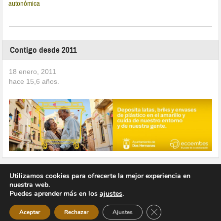
autonómica
Contigo desde 2011
18 enero, 2011
hace
15,6
años.
Utilizamos cookies para ofrecerte la mejor experiencia en
nuestra web.
Puedes aprender más en los
ajustes
.
Copyright © 2026 Vivir en Montequinto Periódico Digital
Cerrar el banner de 
Aceptar
Rechazar
Ajustes