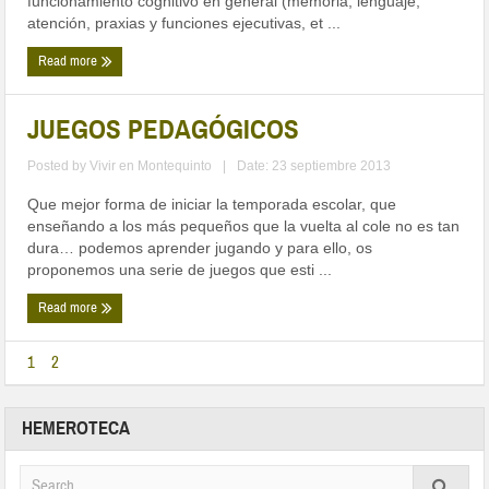
funcionamiento cognitivo en general (memoria, lenguaje,
atención, praxias y funciones ejecutivas, et ...
Read more
JUEGOS PEDAGÓGICOS
Posted by
Vivir en Montequinto
|
Date: 23 septiembre 2013
Que mejor forma de iniciar la temporada escolar, que
enseñando a los más pequeños que la vuelta al cole no es tan
dura… podemos aprender jugando y para ello, os
proponemos una serie de juegos que esti ...
Read more
1
2
HEMEROTECA