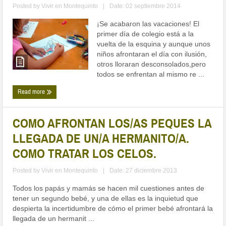
Posted by
Vivir en Montequinto
|
Date: 02 septiembre 2014
¡Se acabaron las vacaciones! El
primer día de colegio está a la
vuelta de la esquina y aunque unos
niños afrontaran el día con ilusión,
otros lloraran desconsolados,pero
todos se enfrentan al mismo re ...
Read more
COMO AFRONTAN LOS/AS PEQUES LA
LLEGADA DE UN/A HERMANITO/A.
COMO TRATAR LOS CELOS.
Posted by
Vivir en Montequinto
|
Date: 27 diciembre 2013
Todos los papás y mamás se hacen mil cuestiones antes de
tener un segundo bebé, y una de ellas es la inquietud que
despierta la incertidumbre de cómo el primer bebé afrontará la
llegada de un hermanit ...