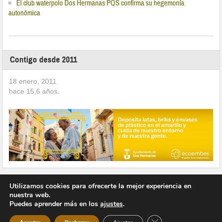
El club waterpolo Dos Hermanas PQS confirma su hegemonía
autonómica
Contigo desde 2011
18 enero, 2011
hace
15,6
años.
Utilizamos cookies para ofrecerte la mejor experiencia en
nuestra web.
Puedes aprender más en los
ajustes
.
Copyright © 2026 Vivir en Montequinto Periódico Digital
Cerrar el banner de 