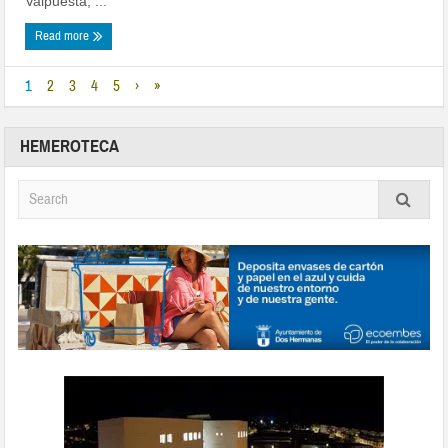
Valpuesta, ...
Read more
1
2
3
4
5
›
»
HEMEROTECA