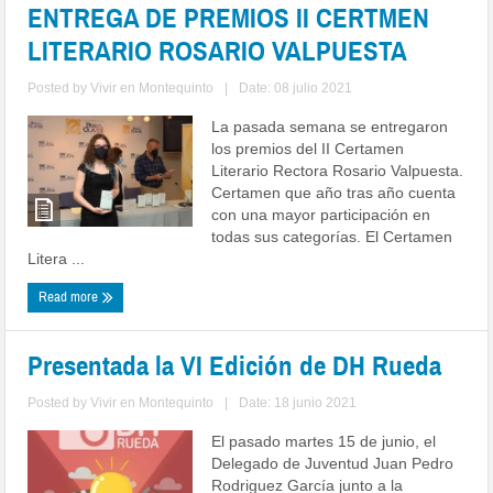
ENTREGA DE PREMIOS II CERTMEN
LITERARIO ROSARIO VALPUESTA
Posted by
Vivir en Montequinto
|
Date: 08 julio 2021
La pasada semana se entregaron
los premios del II Certamen
Literario Rectora Rosario Valpuesta.
Certamen que año tras año cuenta
con una mayor participación en
todas sus categorías. El Certamen
Litera ...
Read more
Presentada la VI Edición de DH Rueda
Posted by
Vivir en Montequinto
|
Date: 18 junio 2021
El pasado martes 15 de junio, el
Delegado de Juventud Juan Pedro
Rodriguez García junto a la