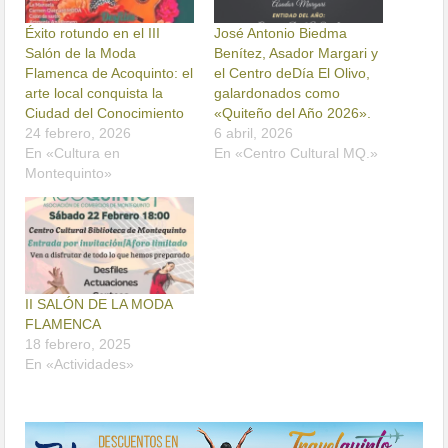
Éxito rotundo en el III
José Antonio Biedma
Salón de la Moda
Benítez, Asador Margari y
Flamenca de Acoquinto: el
el Centro deDía El Olivo,
arte local conquista la
galardonados como
Ciudad del Conocimiento
«Quiteño del Año 2026».
24 febrero, 2026
6 abril, 2026
En «Cultura en
En «Centro Cultural MQ.»
Montequinto»
II SALÓN DE LA MODA
FLAMENCA
18 febrero, 2025
En «Actividades»