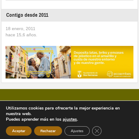
Contigo desde 2011
18 enero, 2011
hace
15,6
años.
Utilizamos cookies para ofrecerte la mejor experiencia en
nuestra web.
Copyright © 2026 Vivir en Montequinto Periódico Digital
Puedes aprender más en los
ajustes
.
Cerrar el banner de 
Aceptar
Rechazar
Ajustes