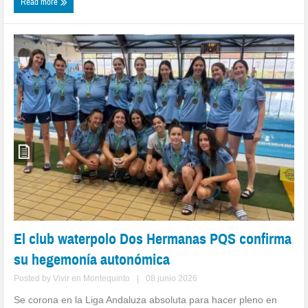
Read more
El club waterpolo Dos Hermanas PQS confirma
su hegemonía autonómica
Posted by
Vivir en Montequinto
|
08 junio 2026
Se corona en la Liga Andaluza absoluta para hacer pleno en