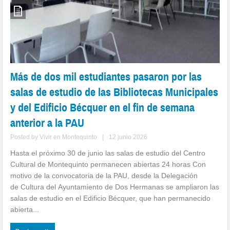
Más de dos mil estudiantes pasaron por las
salas de estudio de las Bibliotecas Municipales
y del Edificio Bécquer en el fin de semana
anterior a la PAU
Posted by
Vivir en Montequinto
|
12 junio 2026
Hasta el próximo 30 de junio las salas de estudio del Centro
Cultural de Montequinto permanecen abiertas 24 horas Con
motivo de la convocatoria de la PAU, desde la Delegación
de Cultura del Ayuntamiento de Dos Hermanas se ampliaron las
salas de estudio en el Edificio Bécquer, que han permanecido
abierta...