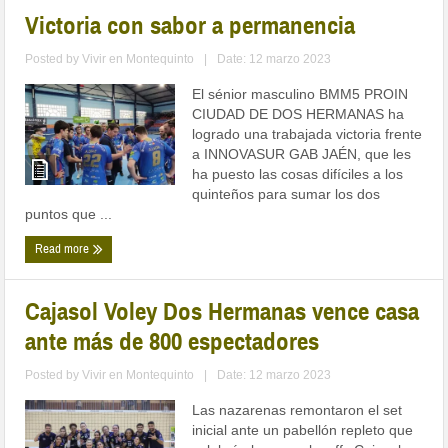
Victoria con sabor a permanencia
Posted by
Vivir en Montequinto
|
Date: 12 marzo 2023
El sénior masculino BMM5 PROIN
CIUDAD DE DOS HERMANAS ha
logrado una trabajada victoria frente
a INNOVASUR GAB JAÉN, que les
ha puesto las cosas difíciles a los
quinteños para sumar los dos
puntos que ...
Read more
Cajasol Voley Dos Hermanas vence casa
ante más de 800 espectadores
Posted by
Vivir en Montequinto
|
Date: 12 marzo 2023
Las nazarenas remontaron el set
inicial ante un pabellón repleto que
celebró el pase aplayoffs Cajasol