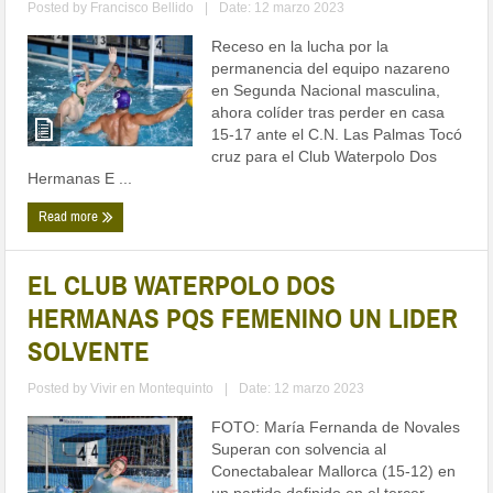
Receso en la lucha por la
permanencia del equipo nazareno
en Segunda Nacional masculina,
ahora colíder tras perder en casa
15-17 ante el C.N. Las Palmas Tocó
cruz para el Club Waterpolo Dos
Hermanas E ...
Read more
EL CLUB WATERPOLO DOS
HERMANAS PQS FEMENINO UN LIDER
SOLVENTE
Posted by
Vivir en Montequinto
|
Date: 12 marzo 2023
FOTO: María Fernanda de Novales
Superan con solvencia al
Conectabalear Mallorca (15-12) en
un partido definido en el tercer