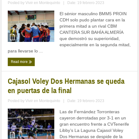
Posted by
Vivir en Montequinto
|
Date: 19 febrero 2023
El sénior masculino BMM5 PROIN
CDH solo pudo plantar cara en la
primera mitad a un rival CBM
CANTERA SUR BAHÍA ALMERÍA
que demostró su superioridad,
especialmente en la segunda mitad,
para llevarse lo ...
Read more
Cajasol Voley Dos Hermanas se queda
en puertas de la final
Posted by
Vivir en Montequinto
|
Date: 19 febrero 2023
Las de Fernández Torronteras
cayeron derrotadas por 3-1 en un
gran encuentro frente a CVTenerife
Libby’s La Laguna Cajasol Voley
Dos Hermanas se despide de la