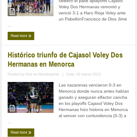
Voley Dos Hermanas remontó y
venció 3-1 a Haro Rioja Voley ante
un PabellónFrancisco de Dios Jimé
...
Read more
Histórico triunfo de Cajasol Voley Dos
Hermanas en Menorca
Posted by
Vivir en Montequinto
|
Date: 06 marzo 2023
Las nazarenas vencieron 0-3 en
Menorca donde nunca antes habían
ganado y aseguran elfactor cancha
en los playoffs Cajasol Voley Dos
Hermanas hizo historia en Menorca
al vencer con contundencia (0-3) a
...
Read more