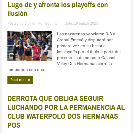
Lugo de y afronta los playoffs con
ilusión
Posted by
Vivir en Montequinto
|
Date: 19 marzo 2023
Las nazarenas vencieron 0-3 a
Arenal Emevé y disputará por
primera vez en su historia
losplayoffs por el título a partir del
próximo fin de semana Cajasol
Voley Dos Hermanas cerró la
temporada con una ...
Read more
DERROTA QUE OBLIGA SEGUIR
LUCHANDO POR LA PERMANENCIA AL
CLUB WATERPOLO DOS HERMANAS
PQS
Posted by
Francisco Bellido
|
Date: 12 marzo 2023