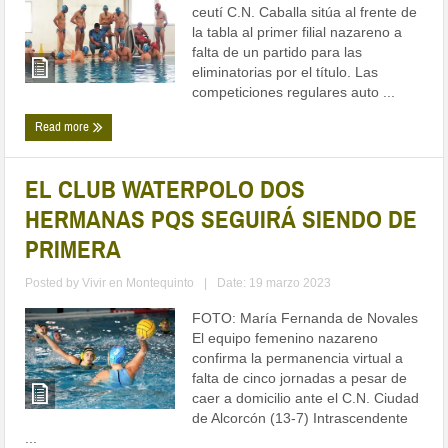
ceutí C.N. Caballa sitúa al frente de
la tabla al primer filial nazareno a
falta de un partido para las
eliminatorias por el título. Las
competiciones regulares auto ...
Read more
EL CLUB WATERPOLO DOS
HERMANAS PQS SEGUIRÁ SIENDO DE
PRIMERA
Posted by
Vivir en Montequinto
|
Date: 19 marzo 2023
FOTO: María Fernanda de Novales
El equipo femenino nazareno
confirma la permanencia virtual a
falta de cinco jornadas a pesar de
caer a domicilio ante el C.N. Ciudad
de Alcorcón (13-7) Intrascendente
...