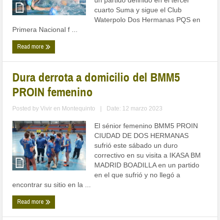
cuarto Suma y sigue el Club
Waterpolo Dos Hermanas PQS en
Primera Nacional f ...
Read more
Dura derrota a domicilio del BMM5
PROIN femenino
Posted by
Vivir en Montequinto
|
Date: 12 marzo 2023
El sénior femenino BMM5 PROIN
CIUDAD DE DOS HERMANAS
sufrió este sábado un duro
correctivo en su visita a IKASA BM
MADRID BOADILLA en un partido
en el que sufrió y no llegó a
encontrar su sitio en la ...
Read more