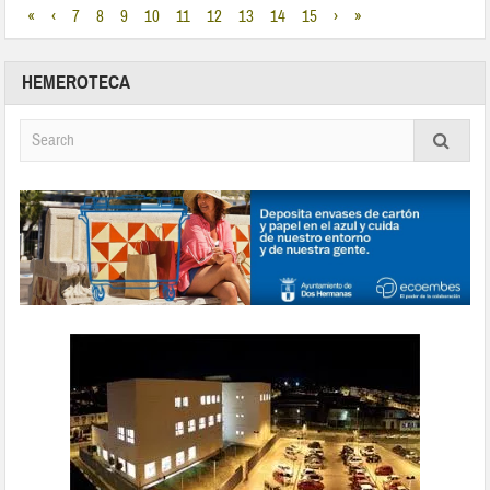
«
‹
7
8
9
10
11
12
13
14
15
›
»
HEMEROTECA