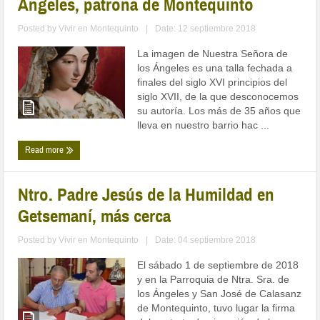
Ángeles, patrona de Montequinto
Posted by
Vivir en Montequinto
|
Date: 12 septiembre 2018
La imagen de Nuestra Señora de
los Ángeles es una talla fechada a
finales del siglo XVI principios del
siglo XVII, de la que desconocemos
su autoría. Los más de 35 años que
lleva en nuestro barrio hac ...
Read more
Ntro. Padre Jesús de la Humildad en
Getsemaní, más cerca
Posted by
Vivir en Montequinto
|
Date: 04 septiembre 2018
El sábado 1 de septiembre de 2018
y en la Parroquia de Ntra. Sra. de
los Ángeles y San José de Calasanz
de Montequinto, tuvo lugar la firma