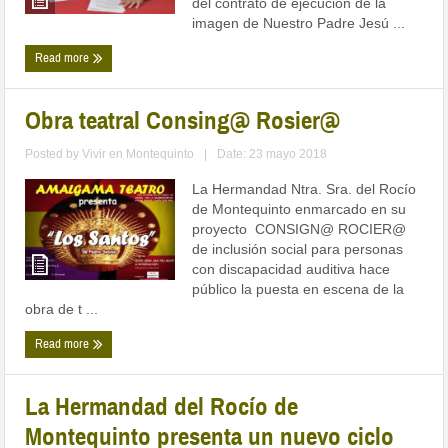
del contrato de ejecución de la
imagen de Nuestro Padre Jesú ...
Read more
Obra teatral Consing@ Rosier@
Posted by
Vivir en Montequinto
|
Date: 23 mayo 2018
La Hermandad Ntra. Sra. del Rocío
de Montequinto enmarcado en su
proyecto CONSIGN@ ROCIER@
de inclusión social para personas
con discapacidad auditiva hace
público la puesta en escena de la
obra de t ...
Read more
La Hermandad del Rocío de
Montequinto presenta un nuevo ciclo