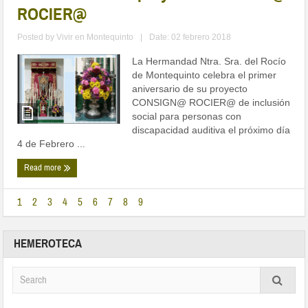
ROCIER@
Posted by
Vivir en Montequinto
|
Date: 02 febrero 2018
La Hermandad Ntra. Sra. del Rocío
de Montequinto celebra el primer
aniversario de su proyecto
CONSIGN@ ROCIER@ de inclusión
social para personas con
discapacidad auditiva el próximo día
4 de Febrero ...
Read more
1
2
3
4
5
6
7
8
9
HEMEROTECA