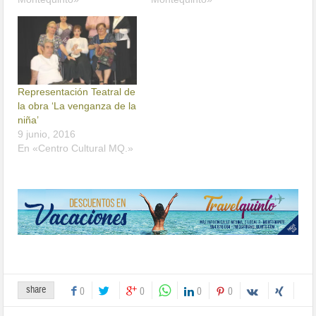
Representación Teatral de
la obra ‘La venganza de la
niña’
9 junio, 2016
En «Centro Cultural MQ.»
share
0
0
0
0