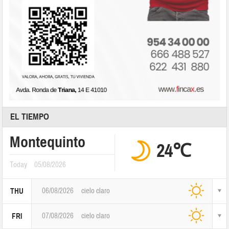
EL TIEMPO
Montequinto
24℃
Today
05/08/2026
06/08/2026
cielo claro
THU
07/08/2026
cielo claro
FRI