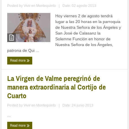
Posted by
Vivir en Montequinto
|
Date: 02 agosto 2013
Hoy viernes 2 de agosto tendrá
lugar a las 20 horas en la parroquia
de Nuestra Señora de los Ángeles y
San José de Calasanz la
Solemne Función en honor de
Nuestra Señora de los Ángeles,
patrona de Qui ...
Read more
La Virgen de Valme peregrinó de
manera extraordinaria al Cortijo de
Cuarto
Posted by
Vivir en Montequinto
|
Date: 24 junio 2013
...
Read more