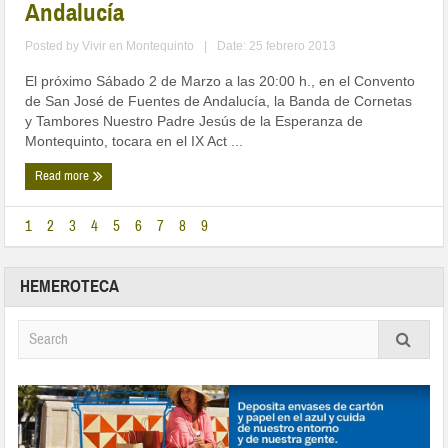
Andalucía
Posted by
Vivir en Montequinto
|
Date: 25 febrero 2013
El próximo Sábado 2 de Marzo a las 20:00 h., en el Convento
de San José de Fuentes de Andalucía, la Banda de Cornetas
y Tambores Nuestro Padre Jesús de la Esperanza de
Montequinto, tocara en el IX Act ...
Read more
1
2
3
4
5
6
7
8
9
HEMEROTECA