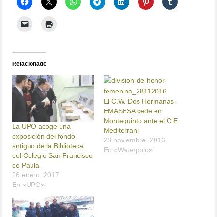
Relacionado
El C.W. Dos Hermanas-
EMASESA cede en
Montequinto ante el C.E.
La UPO acoge una
Mediterrani
exposición del fondo
28 noviembre, 2016
antiguo de la Biblioteca
En «Waterpolo»
del Colegio San Francisco
de Paula
26 enero, 2017
En «UPO»