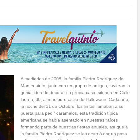
A mediados de 2008, la familia Piedra Rodríguez de
Montequinto, junto con un grupo de amigos, tuvieron la
genial idea de decorar su propia casa, situada en Calle
Liorna, 30, al mas puro estilo de Halloween. Cada año,
la noche del 31 de Octubre, los niños llamaban a su
puerta para pedir caramelos, esta tradición típica
americana se había asentado en nuestras raíces
formando parte de nuestras fiestas anuales, así que a
la familia Piedra Rodríguez se les ocurrió dar un paso