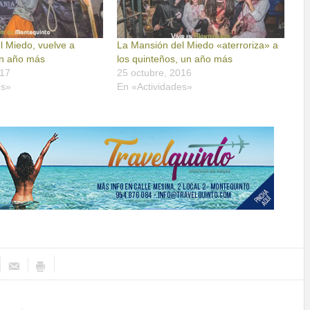
l Miedo, vuelve a
La Mansión del Miedo «aterroriza» a
un año más
los quinteños, un año más
017
25 octubre, 2016
es»
En «Actividades»