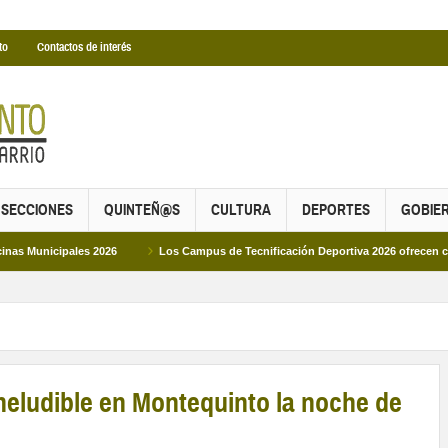
to
Contactos de interés
SECCIONES
QUINTEÑ@S
CULTURA
DEPORTES
GOBIE
les 2026
Los Campus de Tecnificación Deportiva 2026 ofrecen cuatro propuest
ineludible en Montequinto la noche de