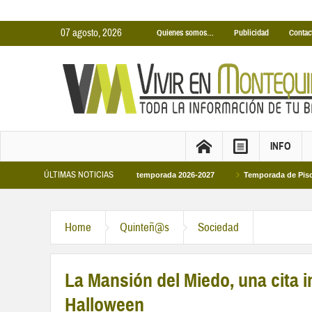
07 agosto, 2026
Quienes somos…
Publicidad
Contac
INFO
ÚLTIMAS NOTICIAS
s Cubiertas Municipales temporada 2026-2027
Temporada de Piscinas Municipa
Felipe VI en la primera visita oficial del monarca al Ayuntamiento
Home
Quinteñ@s
Sociedad
La Mansión del Miedo, una cita 
Halloween