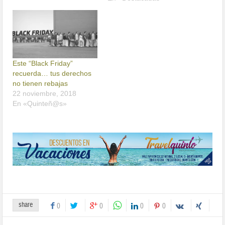
Este “Black Friday”
recuerda… tus derechos
no tienen rebajas
22 noviembre, 2018
En «Quinteñ@s»
share
0
0
0
0