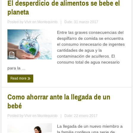
El desperdicio de alimentos se bebe el
planeta
Posted by
Vivir en Montequinto
|
Date: 31 marzo 2017
Entre las graves consecuencias del
despilfarro de comida se encuentra
el consumo innecesario de ingentes
cantidades de agua y la
contaminación de acuíferos. El
consumo total de agua necesario
para la ...
Read more
Como ahorrar ante la llegada de un
bebé
Posted by
Vivir en Montequinto
|
Date: 22 enero 2017
La llegada de un nuevo miembro a
la familia conlleva una serie de