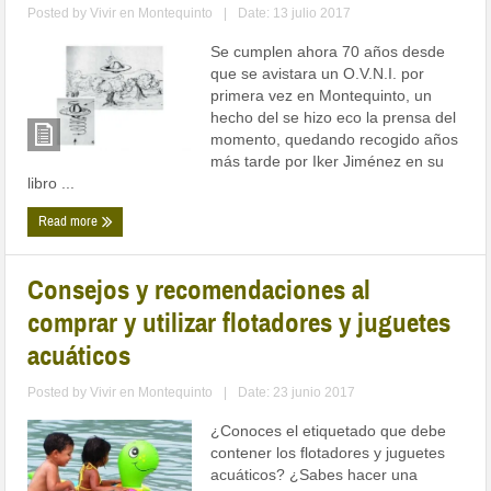
Posted by
Vivir en Montequinto
|
Date: 13 julio 2017
Se cumplen ahora 70 años desde
que se avistara un O.V.N.I. por
primera vez en Montequinto, un
hecho del se hizo eco la prensa del
momento, quedando recogido años
más tarde por Iker Jiménez en su
libro ...
Read more
Consejos y recomendaciones al
comprar y utilizar flotadores y juguetes
acuáticos
Posted by
Vivir en Montequinto
|
Date: 23 junio 2017
¿Conoces el etiquetado que debe
contener los flotadores y juguetes
acuáticos? ¿Sabes hacer una