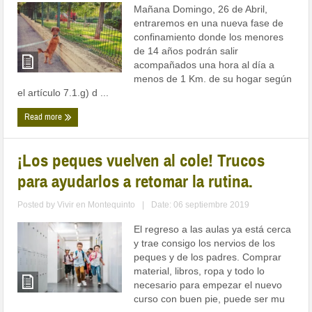
Mañana Domingo, 26 de Abril,
entraremos en una nueva fase de
confinamiento donde los menores
de 14 años podrán salir
acompañados una hora al día a
menos de 1 Km. de su hogar según
el artículo 7.1.g) d ...
Read more
¡Los peques vuelven al cole! Trucos
para ayudarlos a retomar la rutina.
Posted by
Vivir en Montequinto
|
Date: 06 septiembre 2019
El regreso a las aulas ya está cerca
y trae consigo los nervios de los
peques y de los padres. Comprar
material, libros, ropa y todo lo
necesario para empezar el nuevo
curso con buen pie, puede ser mu