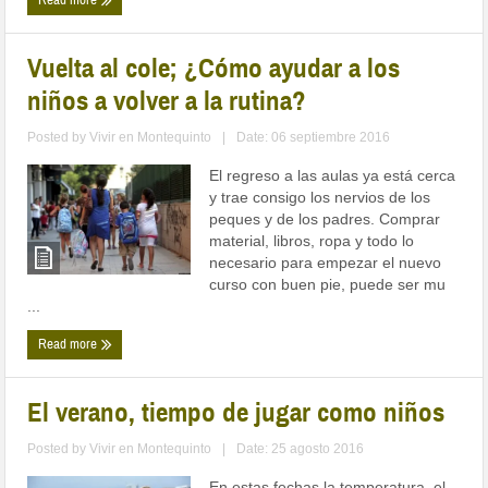
Read more
Vuelta al cole; ¿Cómo ayudar a los
niños a volver a la rutina?
Posted by
Vivir en Montequinto
|
Date: 06 septiembre 2016
El regreso a las aulas ya está cerca
y trae consigo los nervios de los
peques y de los padres. Comprar
material, libros, ropa y todo lo
necesario para empezar el nuevo
curso con buen pie, puede ser mu
...
Read more
El verano, tiempo de jugar como niños
Posted by
Vivir en Montequinto
|
Date: 25 agosto 2016
En estas fechas la temperatura, el