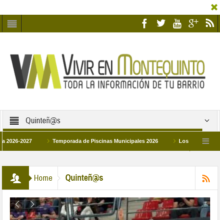
Quinteñ@s
2027
Temporada de Piscinas Municipales 2026
Los Campus de Tecnifica
026
La hermanadad Humildad y Pilar de Montequinto procesionará el día 28 de m
Quinteñ@s
Home