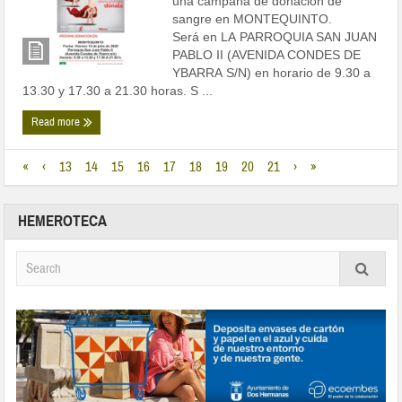
una campaña de donación de
sangre en MONTEQUINTO.
Será en LA PARROQUIA SAN JUAN
PABLO II (AVENIDA CONDES DE
YBARRA S/N) en horario de 9.30 a
13.30 y 17.30 a 21.30 horas. S ...
Read more
«
‹
13
14
15
16
17
18
19
20
21
›
»
HEMEROTECA