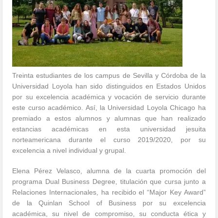
Treinta estudiantes de los campus de Sevilla y Córdoba de la
Universidad Loyola han sido distinguidos en Estados Unidos
por su excelencia académica y vocación de servicio durante
este curso académico. Así, la Universidad Loyola Chicago ha
premiado a estos alumnos y alumnas que han realizado
estancias académicas en esta universidad jesuita
norteamericana durante el curso 2019/2020, por su
excelencia a nivel individual y grupal.
Elena Pérez Velasco, alumna de la cuarta promoción del
programa Dual Business Degree, titulación que cursa junto a
Relaciones Internacionales, ha recibido el “Major Key Award”
de la Quinlan School of Business por su excelencia
académica, su nivel de compromiso, su conducta ética y