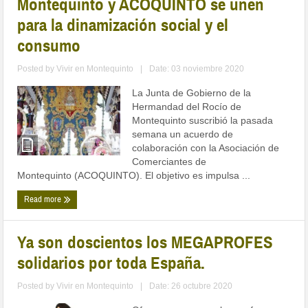
Montequinto y ACOQUINTO se unen
para la dinamización social y el
consumo
Posted by
Vivir en Montequinto
|
Date: 03 noviembre 2020
La Junta de Gobierno de la
Hermandad del Rocío de
Montequinto suscribió la pasada
semana un acuerdo de
colaboración con la Asociación de
Comerciantes de
Montequinto (ACOQUINTO). El objetivo es impulsa ...
Read more
Ya son doscientos los MEGAPROFES
solidarios por toda España.
Posted by
Vivir en Montequinto
|
Date: 26 octubre 2020