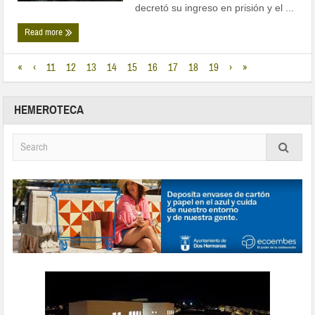
decretó su ingreso en prisión y el ...
Read more
«
‹
11
12
13
14
15
16
17
18
19
›
»
HEMEROTECA