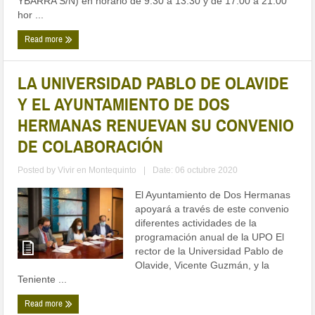
YBARRA S/N) en horario de 9.30 a 13.30 y de 17.00 a 21.00
hor ...
Read more
LA UNIVERSIDAD PABLO DE OLAVIDE
Y EL AYUNTAMIENTO DE DOS
HERMANAS RENUEVAN SU CONVENIO
DE COLABORACIÓN
Posted by
Vivir en Montequinto
|
Date: 06 octubre 2020
El Ayuntamiento de Dos Hermanas
apoyará a través de este convenio
diferentes actividades de la
programación anual de la UPO El
rector de la Universidad Pablo de
Olavide, Vicente Guzmán, y la
Teniente ...
Read more