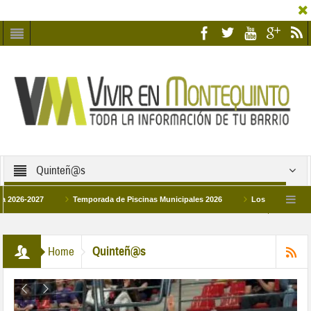
Quinteñ@s
2027
Temporada de Piscinas Municipales 2026
Los Campus de Tecnifica
026
La hermanadad Humildad y Pilar de Montequinto procesionará el día 28 de m
Quinteñ@s
Home