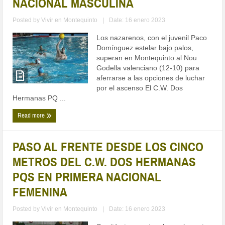
NACIONAL MASCULINA
Posted by
Vivir en Montequinto
|
Date: 16 enero 2023
Los nazarenos, con el juvenil Paco
Domínguez estelar bajo palos,
superan en Montequinto al Nou
Godella valenciano (12-10) para
aferrarse a las opciones de luchar
por el ascenso El C.W. Dos
Hermanas PQ ...
Read more
PASO AL FRENTE DESDE LOS CINCO
METROS DEL C.W. DOS HERMANAS
PQS EN PRIMERA NACIONAL
FEMENINA
Posted by
Vivir en Montequinto
|
Date: 16 enero 2023