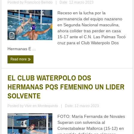
Posted by
Francisco Bellido
|
Date: 12 marzo 2023
Receso en la lucha por la
permanencia del equipo nazareno
en Segunda Nacional masculina,
ahora colíder tras perder en casa
15-17 ante el C.N. Las Palmas Tocó
cruz para el Club Waterpolo Dos
Hermanas E ...
Read more
EL CLUB WATERPOLO DOS
HERMANAS PQS FEMENINO UN LIDER
SOLVENTE
Posted by
Vivir en Montequinto
|
Date: 12 marzo 2023
FOTO: María Fernanda de Novales
Superan con solvencia al
Conectabalear Mallorca (15-12) en