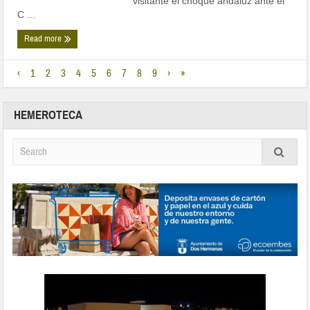
visitante el choque andaluz ante el
C ...
Read more
‹
1
2
3
4
5
6
7
8
9
›
»
HEMEROTECA