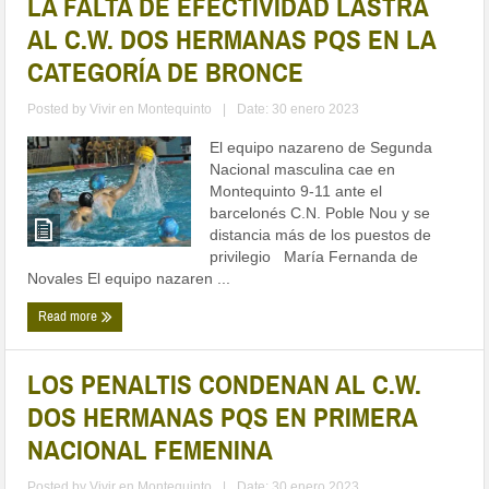
LA FALTA DE EFECTIVIDAD LASTRA
AL C.W. DOS HERMANAS PQS EN LA
CATEGORÍA DE BRONCE
Posted by
Vivir en Montequinto
|
Date: 30 enero 2023
El equipo nazareno de Segunda
Nacional masculina cae en
Montequinto 9-11 ante el
barcelonés C.N. Poble Nou y se
distancia más de los puestos de
privilegio María Fernanda de
Novales El equipo nazaren ...
Read more
LOS PENALTIS CONDENAN AL C.W.
DOS HERMANAS PQS EN PRIMERA
NACIONAL FEMENINA
Posted by
Vivir en Montequinto
|
Date: 30 enero 2023