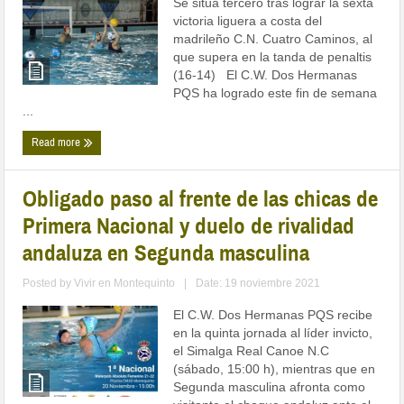
Se sitúa tercero tras lograr la sexta
victoria liguera a costa del
madrileño C.N. Cuatro Caminos, al
que supera en la tanda de penaltis
(16-14) El C.W. Dos Hermanas
PQS ha logrado este fin de semana
...
Read more
Obligado paso al frente de las chicas de
Primera Nacional y duelo de rivalidad
andaluza en Segunda masculina
Posted by
Vivir en Montequinto
|
Date: 19 noviembre 2021
El C.W. Dos Hermanas PQS recibe
en la quinta jornada al líder invicto,
el Simalga Real Canoe N.C
(sábado, 15:00 h), mientras que en
Segunda masculina afronta como