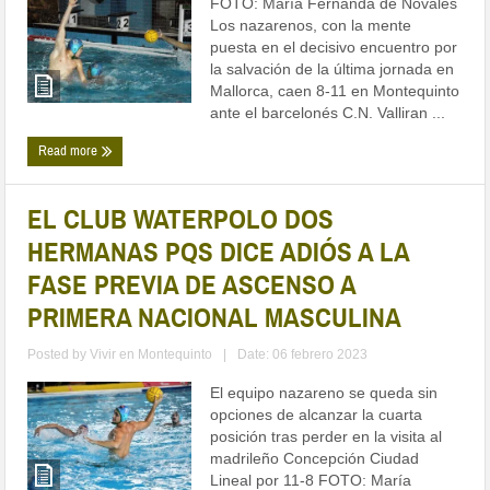
FOTO: María Fernanda de Novales
Los nazarenos, con la mente
puesta en el decisivo encuentro por
la salvación de la última jornada en
Mallorca, caen 8-11 en Montequinto
ante el barcelonés C.N. Valliran ...
Read more
EL CLUB WATERPOLO DOS
HERMANAS PQS DICE ADIÓS A LA
FASE PREVIA DE ASCENSO A
PRIMERA NACIONAL MASCULINA
Posted by
Vivir en Montequinto
|
Date: 06 febrero 2023
El equipo nazareno se queda sin
opciones de alcanzar la cuarta
posición tras perder en la visita al
madrileño Concepción Ciudad
Lineal por 11-8 FOTO: María