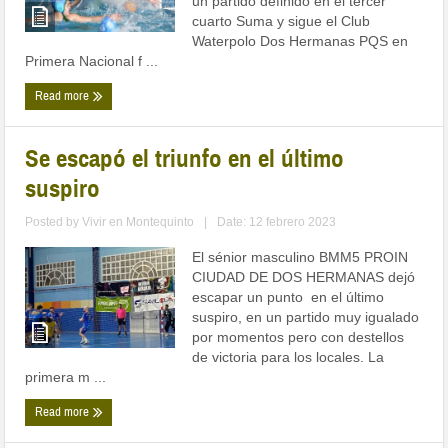
un partido definido en el tercer
cuarto Suma y sigue el Club
Waterpolo Dos Hermanas PQS en
Primera Nacional f ...
Read more
Se escapó el triunfo en el último
suspiro
Posted by
Vivir en Montequinto
|
Date: 12 febrero 2023
El sénior masculino BMM5 PROIN
CIUDAD DE DOS HERMANAS dejó
escapar un punto en el último
suspiro, en un partido muy igualado
por momentos pero con destellos
de victoria para los locales. La
primera m ...
Read more