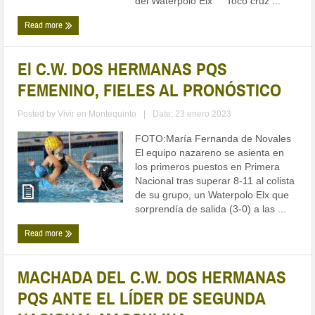
del Waterpolo Elx Tocó cruz ...
Read more
El C.W. DOS HERMANAS PQS
FEMENINO, FIELES AL PRONÓSTICO
Posted by
Vivir en Montequinto
|
Date: 23 enero 2023
FOTO:María Fernanda de Novales
El equipo nazareno se asienta en
los primeros puestos en Primera
Nacional tras superar 8-11 al colista
de su grupo, un Waterpolo Elx que
sorprendía de salida (3-0) a las ...
Read more
MACHADA DEL C.W. DOS HERMANAS
PQS ANTE EL LÍDER DE SEGUNDA