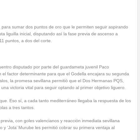
a para sumar dos puntos de oro que le permiten seguir aspirando
a liguilla inicial, disputando así la fase previa de ascenso a
1 puntos, a dos del corte.
cuentro disputado por parte del guardameta juvenil Paco
n el factor determinante para que el Godella encajara su segunda
palos, la promesa sevillana permitió que el Dos Hermanas PQS,
una victoria vital para seguir optando al primer objetivo liguero.
ranque. Eso sí, a cada tanto mediterráneo llegaba la respuesta de los
blas a tres tantos.
revia, con goles valencianos y reacción inmediata sevillana
o y ‘Jota’ Murube les permitió cobrar su primera ventaja al