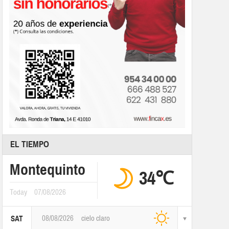
EL TIEMPO
Montequinto
34℃
Today
07/08/2026
08/08/2026
cielo claro
SAT