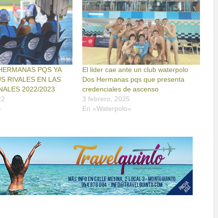
 HERMANAS PQS YA
El lider cae ante un club waterpolo
S RIVALES EN LAS
Dos Hermanas pqs que presenta
NALES 2022/2023
credenciales de ascenso
22
3 febrero, 2025
»
En «Waterpolo»