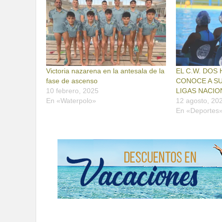
Victoria nazarena en la antesala de la
EL C.W. DOS
fase de ascenso
CONOCE A SU
10 febrero, 2025
LIGAS NACIO
En «Waterpolo»
12 agosto, 20
En «Deportes