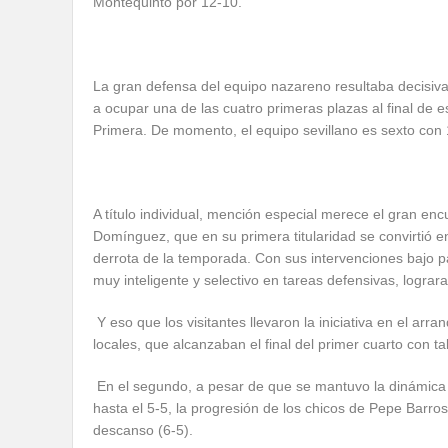
Montequinto por 12-10.
La gran defensa del equipo nazareno resultaba decisiv
a ocupar una de las cuatro primeras plazas al final de est
Primera. De momento, el equipo sevillano es sexto con 1
A título individual, mención especial merece el gran en
Domínguez, que en su primera titularidad se convirtió e
derrota de la temporada. Con sus intervenciones bajo 
muy inteligente y selectivo en tareas defensivas, lograra 
Y eso que los visitantes llevaron la iniciativa en el ar
locales, que alcanzaban el final del primer cuarto con ta
En el segundo, a pesar de que se mantuvo la dinámica p
hasta el 5-5, la progresión de los chicos de Pepe Barros
descanso (6-5).