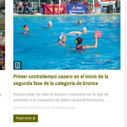
Primer contratiempo casero en el inicio de la
segunda fase de la categoría de bronce
Inmejorable ha sido el estreno nazareno en la liga de
a
ascenso a la categoría de plata nacional femenina, ...
03 marzo 2025
| by
Vivir en Montequinto
Read more