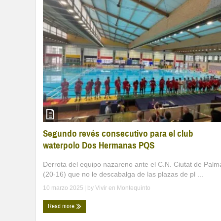
Segundo revés consecutivo para el club
waterpolo Dos Hermanas PQS
Derrota del equipo nazareno ante el C.N. Ciutat de Palm
(20-16) que no le descabalga de las plazas de pl ...
10 marzo 2025
| by
Vivir en Montequinto
Read more