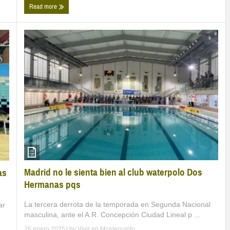
Read more
Madrid no le sienta bien al club waterpolo Dos
as
Hermanas pqs
La tercera derrota de la temporada en Segunda Nacional
ar
masculina, ante el A.R. Concepción Ciudad Lineal p ...
26 enero 2025
| by
Vivir en Montequinto