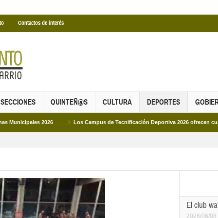
to
Contactos de interés
SECCIONES
QUINTEÑ@S
CULTURA
DEPORTES
GOBIE
26
Los Campus de Tecnificación Deportiva 2026 ofrecen cuatro propuestas par
El club w
2026/06/08