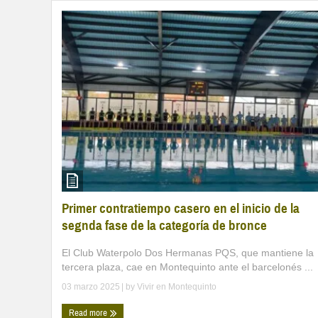
Primer contratiempo casero en el inicio de la
segnda fase de la categoría de bronce
El Club Waterpolo Dos Hermanas PQS, que mantiene la
tercera plaza, cae en Montequinto ante el barcelonés ...
03 marzo 2025
| by
Vivir en Montequinto
Read more