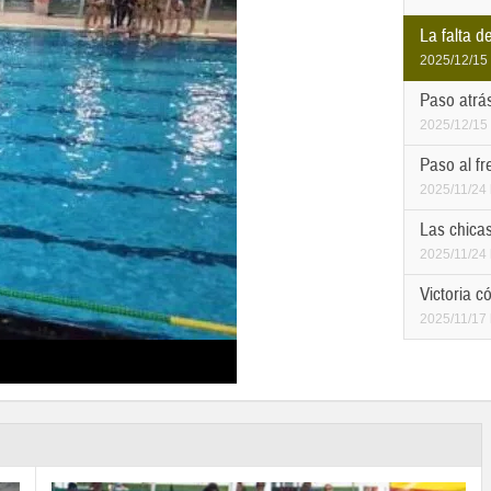
La falta d
2025/12/15
Paso atrá
2025/12/15
Paso al f
2025/11/24
Las chica
2025/11/24
Victoria 
2025/11/17