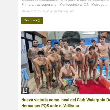
Primera tras superar en Montequinto al C.N. Metropo ...
20 enero 2025
| by
Vivir en Montequinto
Read more
Nueva victoria como local del Club Waterpolo D
Hermanas PQS ante el Vallirana