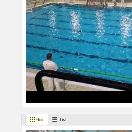
Grid
List