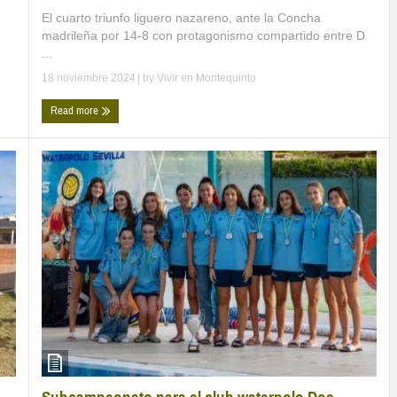
El cuarto triunfo liguero nazareno, ante la Concha
madrileña por 14-8 con protagonismo compartido entre D
...
18 noviembre 2024
| by
Vivir en Montequinto
Read more