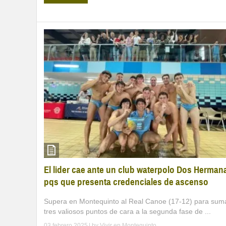
El lider cae ante un club waterpolo Dos Herman
pqs que presenta credenciales de ascenso
Supera en Montequinto al Real Canoe (17-12) para sum
tres valiosos puntos de cara a la segunda fase de ...
03 febrero 2025
| by
Vivir en Montequinto