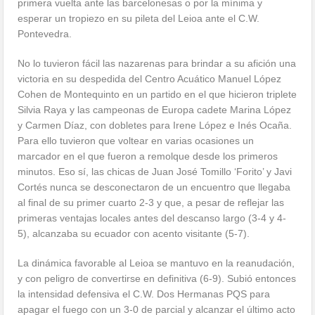
primera vuelta ante las barcelonesas o por la mínima y
esperar un tropiezo en su pileta del Leioa ante el C.W.
Pontevedra.
No lo tuvieron fácil las nazarenas para brindar a su afición una
victoria en su despedida del Centro Acuático Manuel López
Cohen de Montequinto en un partido en el que hicieron triplete
Silvia Raya y las campeonas de Europa cadete Marina López
y Carmen Díaz, con dobletes para Irene López e Inés Ocaña.
Para ello tuvieron que voltear en varias ocasiones un
marcador en el que fueron a remolque desde los primeros
minutos. Eso sí, las chicas de Juan José Tomillo ‘Forito’ y Javi
Cortés nunca se desconectaron de un encuentro que llegaba
al final de su primer cuarto 2-3 y que, a pesar de reflejar las
primeras ventajas locales antes del descanso largo (3-4 y 4-
5), alcanzaba su ecuador con acento visitante (5-7).
La dinámica favorable al Leioa se mantuvo en la reanudación,
y con peligro de convertirse en definitiva (6-9). Subió entonces
la intensidad defensiva el C.W. Dos Hermanas PQS para
apagar el fuego con un 3-0 de parcial y alcanzar el último acto