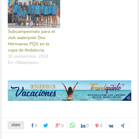
Subcampeonato para el
club waterpolo Dos
Hermanas PQS en la
copa de Andalucía
30 septiembre, 2024
En «Waterpolo»
share
0
0
0
0