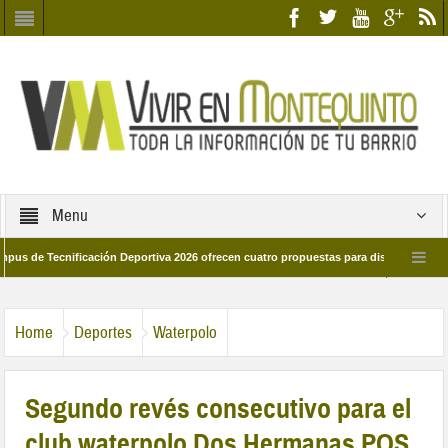
Menu
Tecnificación Deportiva 2026 ofrecen cuatro propuestas para disfrutar del deporte 
a 28 de marzo por las calles del barrio
Candidatos/as entidad Quinteña 202
Home
Deportes
Waterpolo
Segundo revés consecutivo para el
club waterpolo Dos Hermanas PQS