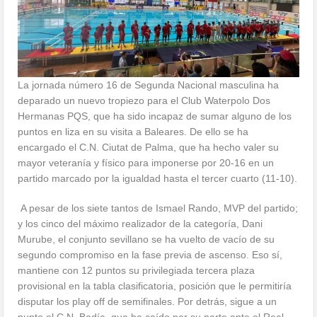
La jornada número 16 de Segunda Nacional masculina ha
deparado un nuevo tropiezo para el Club Waterpolo Dos
Hermanas PQS, que ha sido incapaz de sumar alguno de los
puntos en liza en su visita a Baleares. De ello se ha
encargado el C.N. Ciutat de Palma, que ha hecho valer su
mayor veteranía y físico para imponerse por 20-16 en un
partido marcado por la igualdad hasta el tercer cuarto (11-10).
A pesar de los siete tantos de Ismael Rando, MVP del partido;
y los cinco del máximo realizador de la categoría, Dani
Murube, el conjunto sevillano se ha vuelto de vacío de su
segundo compromiso en la fase previa de ascenso. Eso sí,
mantiene con 12 puntos su privilegiada tercera plaza
provisional en la tabla clasificatoria, posición que le permitiría
disputar los play off de semifinales. Por detrás, sigue a un
punto el C.N. Badía, que ha caído por su parte ante el Real