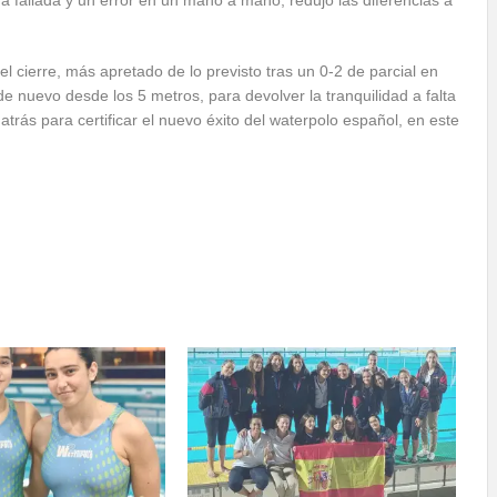
 fallada y un error en un mano a mano, redujo las diferencias a
el cierre, más apretado de lo previsto tras un 0-2 de parcial en
e nuevo desde los 5 metros, para devolver la tranquilidad a falta
 atrás para certificar el nuevo éxito del waterpolo español, en este