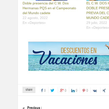
Doble presencia del C.W. Dos
EL C.W. DOS
Hermanas PQS en el Campeonato
DOBLE PRESE
del Mundo cadete
PREVIA DEL 
22 agosto, 2022
MUNDO CAD
En «Deportes»
29 julio, 2022
En «Deportes
share
0
0
0
0
Previous :