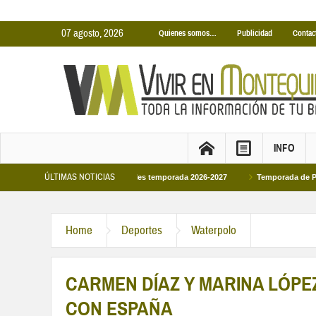
07 agosto, 2026
Quienes somos…
Publicidad
Contac
INFO
ÚLTIMAS NOTICIAS
nas Cubiertas Municipales temporada 2026-2027
Temporada de Piscinas Munic
 a Felipe VI en la primera visita oficial del monarca al Ayuntamiento
Home
Deportes
Waterpolo
CARMEN DÍAZ Y MARINA LÓP
CON ESPAÑA