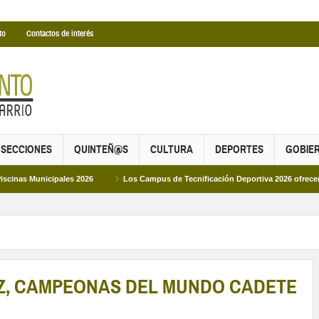
to
Contactos de interés
SECCIONES
QUINTEÑ@S
CULTURA
DEPORTES
GOBIE
ipales 2026
Los Campus de Tecnificación Deportiva 2026 ofrecen cuatro propu
EZ, CAMPEONAS DEL MUNDO CADETE