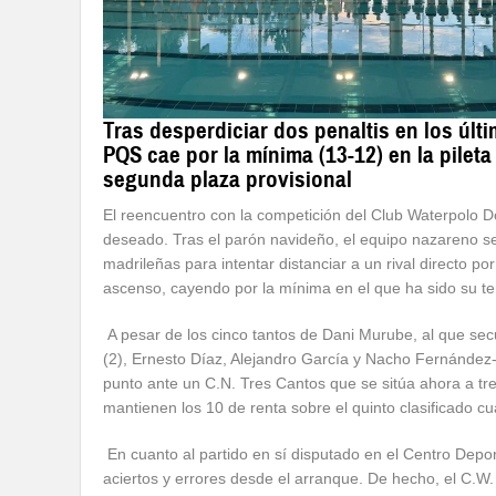
Tras desperdiciar dos penaltis en los úl
PQS cae por la mínima (13-12) en la pilet
segunda plaza provisional
El reencuentro con la competición del Club Waterpolo
deseado. Tras el parón navideño, el equipo nazareno se
madrileñas para intentar distanciar a un rival directo po
ascenso, cayendo por la mínima en el que ha sido su ter
A pesar de los cinco tantos de Dani Murube, al que se
(2), Ernesto Díaz, Alejandro García y Nacho Fernández
punto ante un C.N. Tres Cantos que se sitúa ahora a tres 
mantienen los 10 de renta sobre el quinto clasificado cuan
En cuanto al partido en sí disputado en el Centro Depor
aciertos y errores desde el arranque. De hecho, el C.