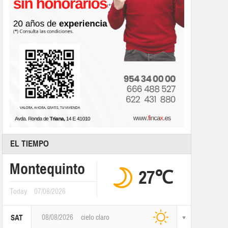
EL TIEMPO
Montequinto
27℃
Today
07/08/2026
08/08/2026
cielo claro
SAT