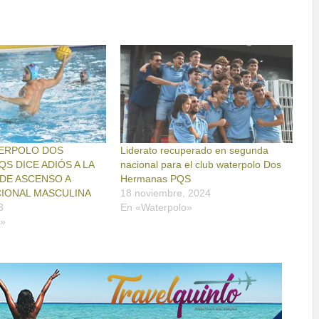
TERPOLO DOS
Liderato recuperado en segunda
S DICE ADIÓS A LA
nacional para el club waterpolo Dos
 DE ASCENSO A
Hermanas PQS
CIONAL MASCULINA
18 noviembre, 2024
3
En «Waterpolo»
o»