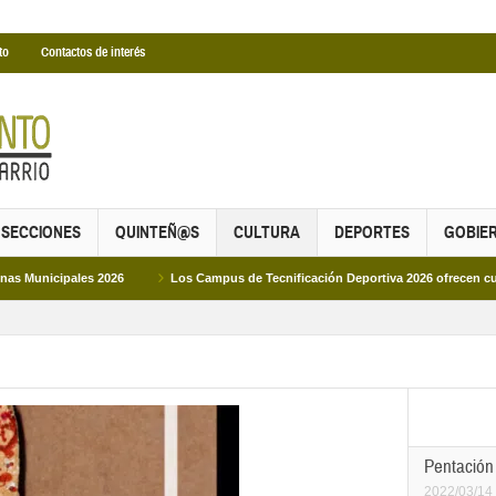
to
Contactos de interés
SECCIONES
QUINTEÑ@S
CULTURA
DEPORTES
GOBIE
pales 2026
Los Campus de Tecnificación Deportiva 2026 ofrecen cuatro propu
Pentación
2022/03/14