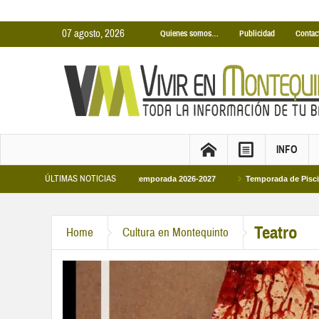
07 agosto, 2026
Quienes somos…
Publicidad
Contac
INFO
ÚLTIMAS NOTICIAS
nas Cubiertas Municipales temporada 2026-2027
Temporada de Piscinas Munici
a Felipe VI en la primera visita oficial del monarca al Ayuntamiento
Teatro
Home
Cultura en Montequinto