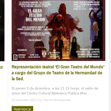
Representación teatral ‘El Gran Teatro del Mundo’
to
a cargo del Grupo de Teatro de la Hermandad de
la Sed.
El jueves 5 de diciembre, a las 21:15 horas, el salón de
actos del Centro Cultural Biblioteca Pública Mun ...
04 diciembre 2013
| by
Vivir en Montequinto
Read more