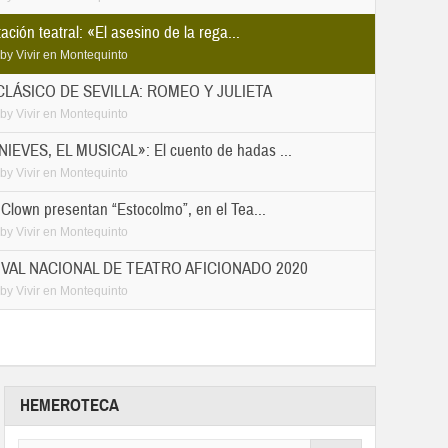
ción teatral: «El asesino de la rega...
by
Vivir en Montequinto
LÁSICO DE SEVILLA: ROMEO Y JULIETA
by
Vivir en Montequinto
EVES, EL MUSICAL»: El cuento de hadas ...
by
Vivir en Montequinto
Clown presentan “Estocolmo”, en el Tea...
by
Vivir en Montequinto
IVAL NACIONAL DE TEATRO AFICIONADO 2020
by
Vivir en Montequinto
HEMEROTECA