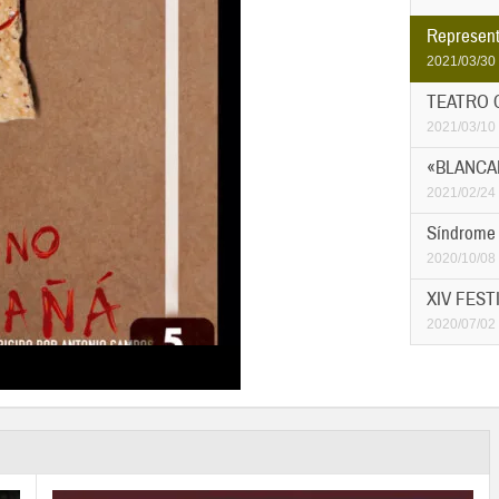
Representa
2021/03/30
TEATRO C
2021/03/10
«BLANCANI
2021/02/24
Síndrome 
2020/10/08
XIV FEST
2020/07/02