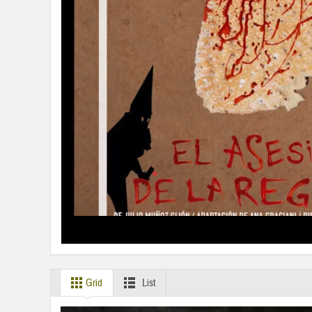
Grid
List