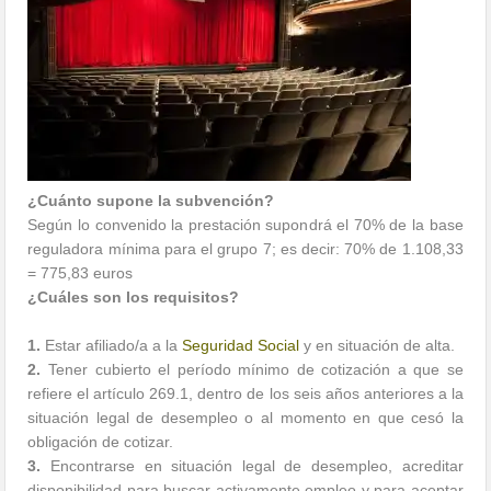
¿Cuánto supone la subvención?
Según lo convenido la prestación supondrá el 70% de la base
reguladora mínima para el grupo 7; es decir: 70% de 1.108,33
= 775,83 euros
¿Cuáles son los requisitos?
1.
Estar afiliado/a a la
Seguridad Social
y en situación de alta.
2.
Tener cubierto el período mínimo de cotización a que se
refiere el artículo 269.1, dentro de los seis años anteriores a la
situación legal de desempleo o al momento en que cesó la
obligación de cotizar.
3.
Encontrarse en situación legal de desempleo, acreditar
disponibilidad para buscar activamente empleo y para aceptar