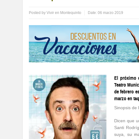
Posted by
Vivir en Montequinto
Date:
06 marzo 2019
El próximo 
Teatro Munic
de febrero e
marzo en taq
Sinopsis de 
Dicen que un
Santi Rodrí
suya, su ma