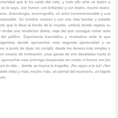
tunidad que le ha caído del cielo, y todo ello ante un teatro a
 es lo suyo, con humor, con brillantez y con teatro, mucho teatro.
uces, dramaturgia, escenografía, un actor inconmensurable y una
uestionable. Un hombre maduro y con una vida familiar y estable
arto que lo lleva al borde de la muerte, umbral donde repasa su
y recibe una revelación divina, viaje del que consigue volver ante
 del público. Experiencia traumática y reveladora ante la que
otagonista decide aprovechar esta segunda oportunidad y se
uvo a punto de dejar sin cumplir, desde los deseos más simples y
on exceso de motivación, unas ganas de vivir desatadas hasta el
aprovechar esta prórroga inesperada sin miedo ni frenos son los
re la vida… donde se masca la tragedia. ¡No vayas a la luz! ¡Ven
 siete vidas y más, mucho más, un animal del escenario, un bigote
uez.