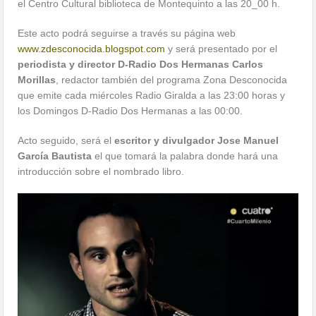
el Centro Cultural biblioteca de Montequinto a las 20_00 h.
Este acto podrá seguirse a través su página web
www.zdesconocida.blogspot.com
y será presentado por el
periodista y director D-Radio Dos Hermanas Carlos
Morillas
, redactor también del programa Zona Desconocida
que emite cada miércoles Radio Giralda a las 23:00 horas y
los Domingos D-Radio Dos Hermanas a las 00:00.
Acto seguido, será el
escritor y divulgador Jose Manuel
García Bautista
el que tomará la palabra donde hará una
introducción sobre el nombrado libro.