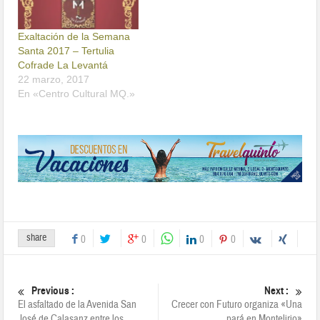
Exaltación de la Semana
Santa 2017 – Tertulia
Cofrade La Levantá
22 marzo, 2017
En «Centro Cultural MQ.»
share
0
0
0
0
Previous :
Next :
El asfaltado de la Avenida San
Crecer con Futuro organiza «Una
José de Calasanz entre los
pará en Montelirio»