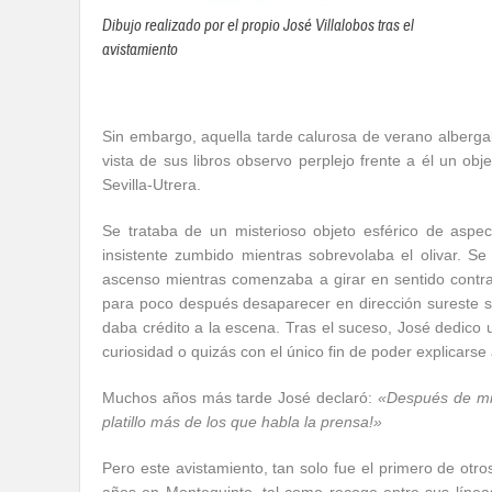
Dibujo realizado por el propio José Villalobos tras el
avistamiento
Sin embargo, aquella tarde calurosa de verano albergab
vista de sus libros observo perplejo frente a él un obj
Sevilla-Utrera.
Se trataba de un misterioso objeto esférico de aspec
insistente zumbido mientras sobrevolaba el olivar.
ascenso mientras comenzaba a girar en sentido contrar
para poco después desaparecer en dirección sureste si
daba crédito a la escena. Tras el suceso, José dedico u
curiosidad o quizás con el único fin de poder explicars
Muchos años más tarde José declaró:
«Después de mir
platillo más de los que habla la prensa!»
Pero este avistamiento, tan solo fue el primero de otro