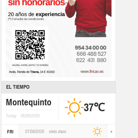
EL TIEMPO
Montequinto
37℃
Today
06/08/2026
07/08/2026
cielo claro
FRI