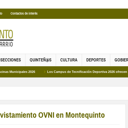
to
Contactos de interés
SECCIONES
QUINTEÑ@S
CULTURA
DEPORTES
GOBIE
les 2026
Los Campus de Tecnificación Deportiva 2026 ofrecen cuatro propues
avistamiento OVNI en Montequinto