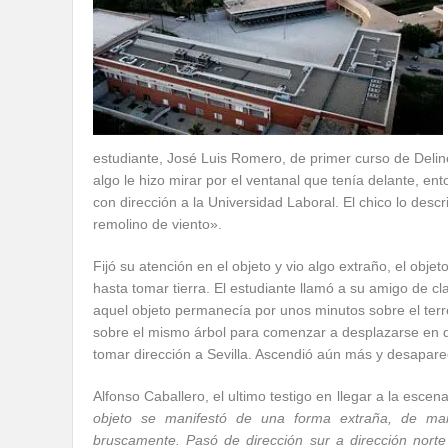
estudiante, José Luis Romero, de primer curso de Deli
algo le hizo mirar por el ventanal que tenía delante, e
con dirección a la Universidad Laboral. El chico lo des
remolino de viento».
Fijó su atención en el objeto y vio algo extraño, el ob
hasta tomar tierra. El estudiante llamó a su amigo d
aquel objeto permanecía por unos minutos sobre el te
sobre el mismo árbol para comenzar a desplazarse en d
tomar dirección a Sevilla. Ascendió aún más y desapare
Alfonso Caballero, el ultimo testigo en llegar a la esc
objeto se manifestó de una forma extraña, de man
bruscamente. Pasó de dirección sur a dirección norte