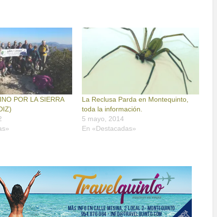
INO POR LA SIERRA
La Reclusa Parda en Montequinto,
DIZ)
toda la información.
2
5 mayo, 2014
as»
En «Destacadas»