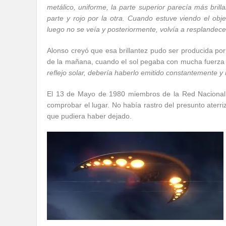
metálico, uniforme, la parte superior parecía más brilla
parte y rojo por la otra. Cuando estuve viendo el objet
luego no se veía y posteriormente, volvía a resplandec
Alonso creyó que esa brillantez pudo ser producida por
de la mañana, cuando el sol pegaba con mucha fuerza y
reflejo solar, debería haberlo emitido constantemente y 
El 13 de Mayo de 1980 miembros de la Red Nacional d
comprobar el lugar. No había rastro del presunto aterriz
que pudiera haber dejado.