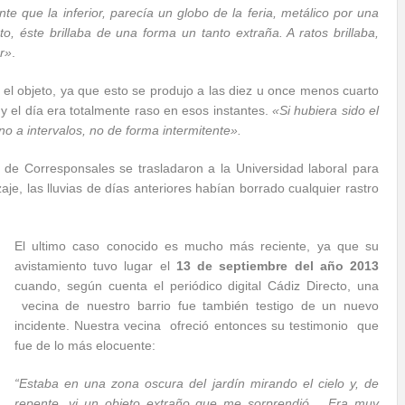
nte que la inferior, parecía un globo de la feria, metálico por una
o, éste brillaba de una forma un tanto extraña. A ratos brillaba,
er»
.
 el objeto, ya que esto se produjo a las diez u once menos cuarto
 el día era totalmente raso en esos instantes.
«Si hubiera sido el
no a intervalos, no de forma intermitente».
e Corresponsales se trasladaron a la Universidad laboral para
aje, las lluvias de días anteriores habían borrado cualquier rastro
El ultimo caso conocido es mucho más reciente, ya que su
avistamiento tuvo lugar el
13 de septiembre del año 2013
cuando, según cuenta el periódico digital Cádiz Directo, una
vecina de nuestro barrio fue también testigo de un nuevo
incidente. Nuestra vecina ofreció entonces su testimonio que
fue de lo más elocuente:
“
Estaba en una zona oscura del jardín mirando el cielo y, de
repente, vi un objeto extraño que me sorprendió… Era muy