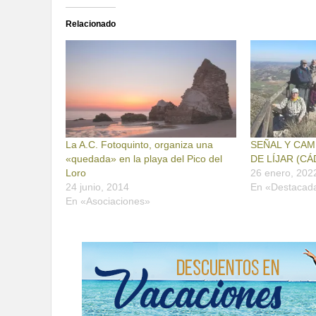
Relacionado
La A.C. Fotoquinto, organiza una
SEÑAL Y CAM
«quedada» en la playa del Pico del
DE LÍJAR (CÁ
Loro
26 enero, 202
24 junio, 2014
En «Destacad
En «Asociaciones»