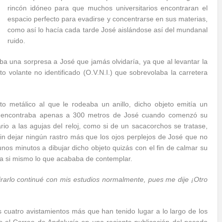
rincón idóneo para que muchos universitarios encontraran el
espacio perfecto para evadirse y concentrarse en sus materias,
como así lo hacía cada tarde José aislándose así del mundanal
ruido.
a una sorpresa a José que jamás olvidaría, ya que al levantar la
eto volante no identificado (O.V.N.I.) que sobrevolaba la carretera
to metálico al que le rodeaba un anillo, dicho objeto emitía un
 Se encontraba apenas a 300 metros de José cuando comenzó su
io a las agujas del reloj, como si de un sacacorchos se tratase,
n dejar ningún rastro más que los ojos perplejos de José que no
nos minutos a dibujar dicho objeto quizás con el fin de calmar su
e a si mismo lo que acababa de contemplar.
arlo continué con mis estudios normalmente, pues me dije ¡Otro
s cuatro avistamientos más que han tenido lugar a lo largo de los