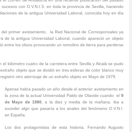
s el Correo de Andalucía en una reciente publicación del pasado
ucesos con O.V.N.I.S. en toda la provincia de Sevilla, haciendo
diaciones de la antigua Universidad Laboral, conocida hoy en día
 del primer avistamiento, la Red Nacional de Corresponsales ya
a de la antigua Universidad Laboral, cuando apareció un objeto
ió entre los olivos provocando un remolino de tierra para perderse
 el kilómetro cuatro de la carretera entre Sevilla y Alcalá se pudo
n extraño objeto que se dividió en tres esferas de color blanco muy
registró otro aterrizaje de un extraño objeto en Mayo de 1979.
Apenas había pasado un año desde el anterior avistamiento en
la zona de la actual Universidad Pablo de Olavide cuando el
9
de Mayo de 1980
, a la diez y media de la mañana, iba a
suceder algo que pasaría a los anales del fenómeno O.V.N.I.
en España.
Los dos protagonistas de esta historia, Fernando Augusto