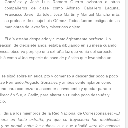
González y José Luis Romero Guerra avisaron a otros
compañeros de clase como Alfonso Caballero Laguna,
Francisco Javier Bartolet, José Martín y Manuel Mancha más
su profesor de dibujo Luis Gómez. Todos fueron testigos de las
maniobras del extraño y misterioso objeto.
El día estaba despejado y climatológicamente perfecto. Un
neación, de diecisiete años, estaba dibujando en su mesa cuando
ntonces observó perplejo una extraña luz que venía del suroeste
cribió como «Una especie de saco de plástico que levantaba un
jeto se situó sobre un eucalipto y comenzó a descender poco a poco
e clase Fernando Augusto González y ambos contemplaron como
rreno para comenzar a ascender suavemente y quedar parado
irección Sur, a Cádiz, para alterar su rumbo poco después y
ció.
ena, diría a los miembros de la Red Nacional de Corresponsales:
«El
era un tanto extraña, ya que su trayectoria fue modificada
 y se perdió entre las nubes»
a lo que añadió
«era de aspecto