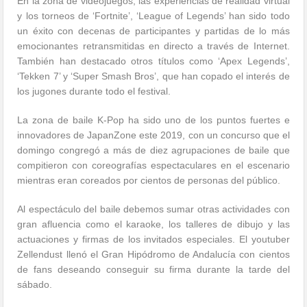
En la zona de videojuegos, las experiencias de realidad virtual
y los torneos de ‘Fortnite’, ‘League of Legends’ han sido todo
un éxito con decenas de participantes y partidas de lo más
emocionantes retransmitidas en directo a través de Internet.
También han destacado otros títulos como ‘Apex Legends’,
‘Tekken 7’ y ‘Super Smash Bros’, que han copado el interés de
los jugones durante todo el festival.
La zona de baile K-Pop ha sido uno de los puntos fuertes e
innovadores de JapanZone este 2019, con un concurso que el
domingo congregó a más de diez agrupaciones de baile que
compitieron con coreografías espectaculares en el escenario
mientras eran coreados por cientos de personas del público.
Al espectáculo del baile debemos sumar otras actividades con
gran afluencia como el karaoke, los talleres de dibujo y las
actuaciones y firmas de los invitados especiales. El youtuber
Zellendust llenó el Gran Hipódromo de Andalucía con cientos
de fans deseando conseguir su firma durante la tarde del
sábado.