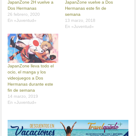
JapanZone 2H vuelve a
JapanZone vuelve a Dos
Dos Hermanas
Hermanas este fin de
26 febrero, 2020
semana
En «Juventud»
13 marzo, 2018
En «Juventud»
JapanZone lleva todo el
ocio, el manga y los
videojuegos a Dos
Hermanas durante este
fin de semana
14 marzo, 2019
En «Juventud»