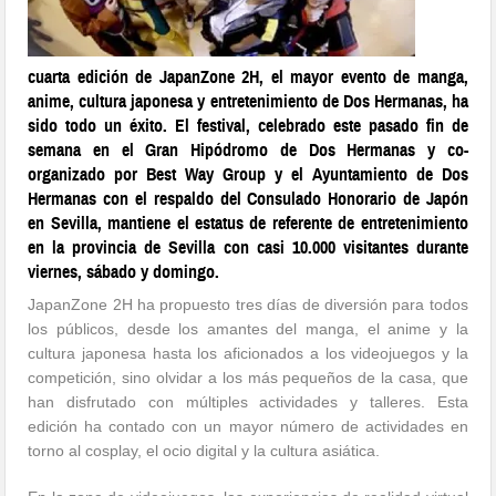
cuarta edición de JapanZone 2H, el mayor evento de manga,
anime, cultura japonesa y entretenimiento de Dos Hermanas, ha
sido todo un éxito. El festival, celebrado este pasado fin de
semana en el Gran Hipódromo de Dos Hermanas y co-
organizado por Best Way Group y el Ayuntamiento de Dos
Hermanas con el respaldo del Consulado Honorario de Japón
en Sevilla, mantiene el estatus de referente de entretenimiento
en la provincia de Sevilla con casi 10.000 visitantes durante
viernes, sábado y domingo.
JapanZone 2H ha propuesto tres días de diversión para todos
los públicos, desde los amantes del manga, el anime y la
cultura japonesa hasta los aficionados a los videojuegos y la
competición, sino olvidar a los más pequeños de la casa, que
han disfrutado con múltiples actividades y talleres. Esta
edición ha contado con un mayor número de actividades en
torno al cosplay, el ocio digital y la cultura asiática.