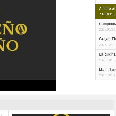
Abierto el
2026/03/02
Campeonas
2026/01/26
Gregor Fl
2025/12/01
La piscina
2025/10/31
María Luis
2025/10/09