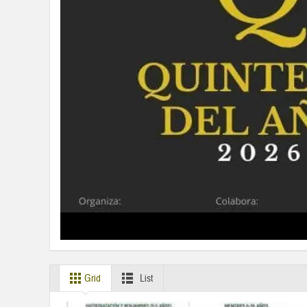
Grid
List