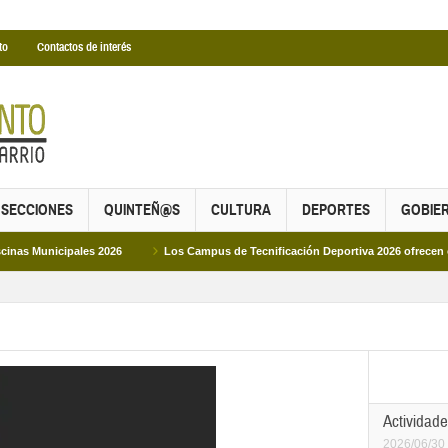
to
Contactos de interés
SECCIONES
QUINTEÑ@S
CULTURA
DEPORTES
GOBIE
s 2026
Los Campus de Tecnificación Deportiva 2026 ofrecen cuatro propuesta
Actividade
2026/06/30