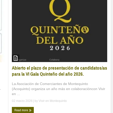
Abierto el plazo de presentación de candidatos/as
para la VI Gala Quinteño del año 2026.
La Asociación de Comerciantes de Montequinto
(Acoquinto) organiza un año más en colaboracióncon Vivir
–
en ...
02 marzo 2026
| by
Vivir en Montequinto
Read more