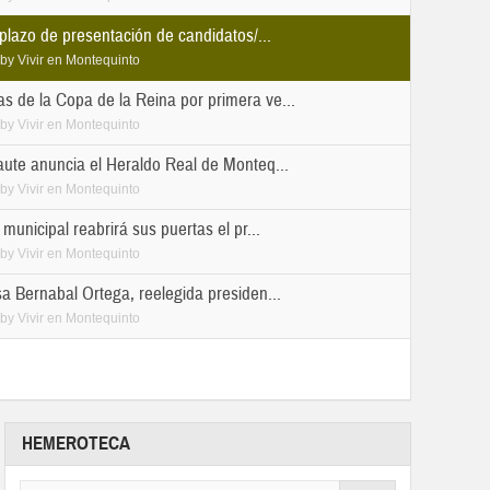
 plazo de presentación de candidatos/...
by
Vivir en Montequinto
 de la Copa de la Reina por primera ve...
by
Vivir en Montequinto
aute anuncia el Heraldo Real de Monteq...
by
Vivir en Montequinto
 municipal reabrirá sus puertas el pr...
by
Vivir en Montequinto
a Bernabal Ortega, reelegida presiden...
by
Vivir en Montequinto
HEMEROTECA