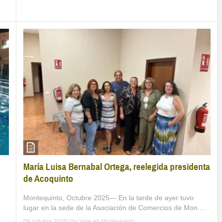
María Luisa Bernabal Ortega, reelegida presidenta
de Acoquinto
Montequinto, Octubre 2025— En la tarde de ayer tuvo
lugar en la sede de la Asociación de Comercios de Mon ...
09 octubre 2025
| by
Vivir en Montequinto