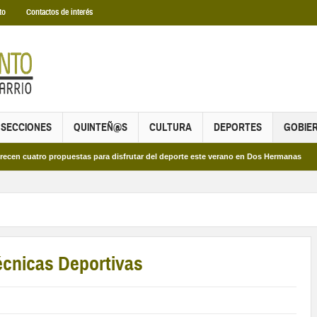
to
Contactos de interés
SECCIONES
QUINTEÑ@S
CULTURA
DEPORTES
GOBIE
tro propuestas para disfrutar del deporte este verano en Dos Hermanas
Más d
écnicas Deportivas