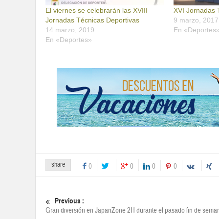
El viernes se celebrarán las XVIII
XVI Jornadas 
Jornadas Técnicas Deportivas
9 marzo, 2017
14 marzo, 2019
En «Deportes
En «Deportes»
share
0
0
0
0
Previous :
Gran diversión en JapanZone 2H durante el pasado fin de sema