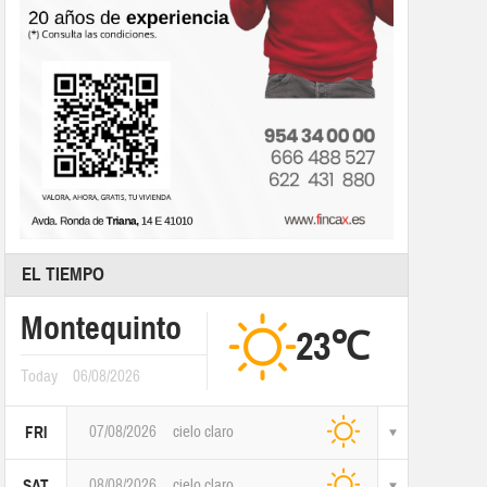
EL TIEMPO
Montequinto
23℃
Today
06/08/2026
07/08/2026
cielo claro
FRI
08/08/2026
cielo claro
SAT