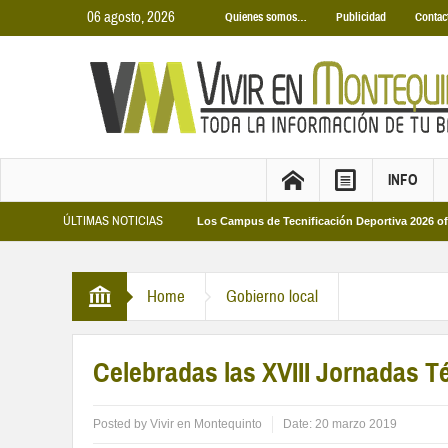
06 agosto, 2026
Quienes somos…
Publicidad
Contac
INFO
ÚLTIMAS NOTICIAS
as Municipales 2026
Los Campus de Tecnificación Deportiva 2026 ofrecen cua
Home
Gobierno local
Celebradas las XVIII Jornadas T
Posted by
Vivir en Montequinto
Date:
20 marzo 2019