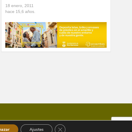
18 enero, 2011
hace
15,6
años.
Cerrar el banner de cookies RGPD
hazar
Ajustes