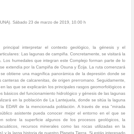
NA). Sábado 23 de marzo de 2019, 10.00 h
principal interpretar el contexto geológico, la génesis y el
ticulares: Las lagunas de campiña. Concretamente, se visitará la
a. Los humedales que integran este Complejo forman parte de lo
se extendía por la Campiña de Osuna y Écija. La ruta comenzará
 se obtiene una magnífica panorámica de la depresión donde se
las canteras de calcarenitas, de origen prerromano. Seguidamente,
, en las que se explicarán los principales rasgos geomorfológicos e
s básicos del funcionamiento hidrológico y génesis de las lagunas
nalizará en la población de La Lantejuela, donde se sitúa la laguna
e la EDAR de la mencionada población. A través de esa “mirada
 público asistente pueda conocer mejor el entorno en el que se
en sobre la superficie algunos de los procesos geológicos, la
 acuáticos, recursos minerales como las rocas utilizadas en la
) y la larga historia de nuestro Planeta Tierra. Si estás interesado