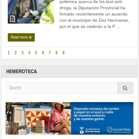
polémica acerca de los test anti-
droga, la Diputación Provincial ha
firmado recientemente un acuerdo
con el municipio de Dos Hermanas,
por el que se cederán a la P ...
Read more
1
2
3
4
5
6
7
8
9
HEMEROTECA