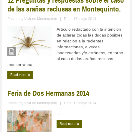
12 Preguntas y respuestas sobre el caso
de las arañas reclusas en Montequinto.
Posted by
Vivir en Montequinto
|
Date: 17 mayo 2014
Artículo redactado con la intención
de aclarar todas las dudas posibles
en relación a la recientes
informaciones, a veces
inadecuadas y/o erróneas, en torno
al caso de las arañas reclusas
mediterránea ...
Read more
Feria de Dos Hermanas 2014
Posted by
Vivir en Montequinto
|
Date: 13 mayo 2014
...
Read more