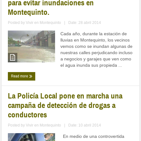
para evitar inundaciones en
Montequinto.
Posted by
Vivir en Montequinto
|
Date: 28 abril 2014
Cada año, durante la estación de
lluvias en Montequinto, los vecinos
vemos como se inundan algunas de
nuestras calles perjudicando incluso
a negocios y garajes que ven como
el agua inunda sus propieda ...
Read more
La Policía Local pone en marcha una
campaña de detección de drogas a
conductores
Posted by
Vivir en Montequinto
|
Date: 10 abril 2014
En medio de una controvertida